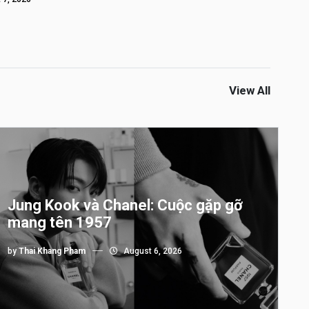
View All
Jung Kook và Chanel: Cuộc gặp gỡ
mang tên 1957
by
Thai Khang Pham
August 6, 2026