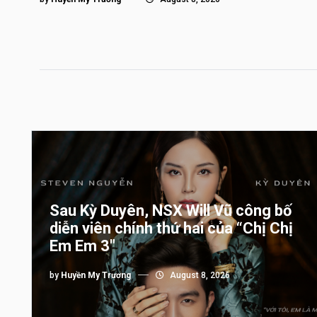
Sau Kỳ Duyên, NSX Will Vũ công bố
diễn viên chính thứ hai của “Chị Chị
Em Em 3″
by
Huyền My Trương
August 8, 2026