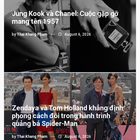
Jung Kook và Chanel: Cuộc gặp gỡ
mang tên 1957
by
Thai Khang Pham
August 6, 2026
Zendaya và Tom Holland khẳng định
phong cách đôi trong hành trình
quảng bá Spider-Man
by
Thai Khang Pham
August 6, 2026