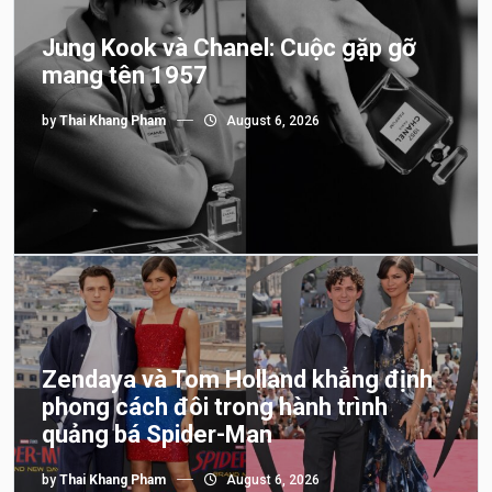
Jung Kook và Chanel: Cuộc gặp gỡ
mang tên 1957
by
Thai Khang Pham
August 6, 2026
Zendaya và Tom Holland khẳng định
phong cách đôi trong hành trình
quảng bá Spider-Man
by
Thai Khang Pham
August 6, 2026