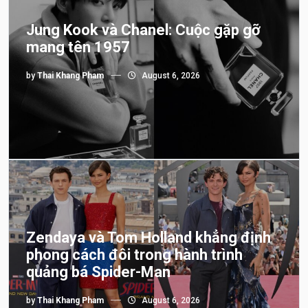
Jung Kook và Chanel: Cuộc gặp gỡ
mang tên 1957
by
Thai Khang Pham
August 6, 2026
Zendaya và Tom Holland khẳng định
phong cách đôi trong hành trình
quảng bá Spider-Man
by
Thai Khang Pham
August 6, 2026