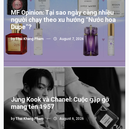
MF Opinion: Tại sao ngày càng nhiều
người chạy theo xu hướng “Nước hoa
Dupe”?
by
Thai Khang Pham
August 7, 2026
Jung Kook và Chanel: Cuộc gặp gỡ
mang tên 1957
by
Thai Khang Pham
August 6, 2026