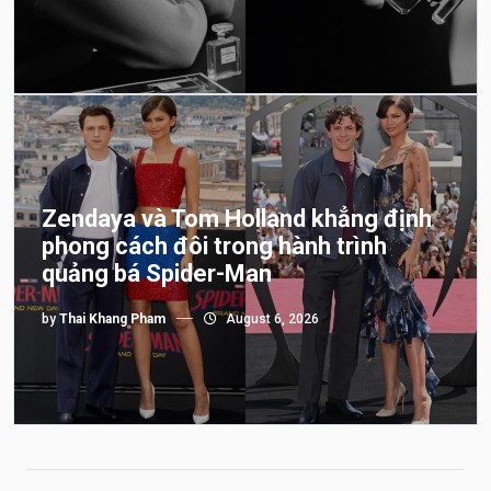
Zendaya và Tom Holland khẳng định
phong cách đôi trong hành trình
quảng bá Spider-Man
by
Thai Khang Pham
August 6, 2026