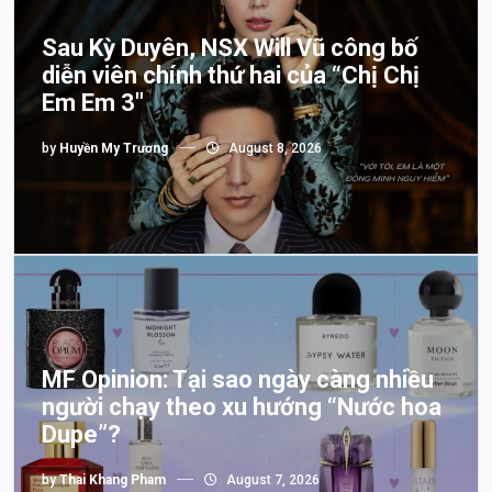
Sau Kỳ Duyên, NSX Will Vũ công bố
diễn viên chính thứ hai của “Chị Chị
Em Em 3″
by
Huyền My Trương
August 8, 2026
MF Opinion: Tại sao ngày càng nhiều
người chạy theo xu hướng “Nước hoa
Dupe”?
by
Thai Khang Pham
August 7, 2026