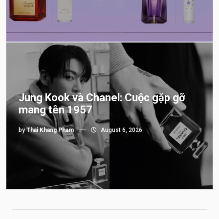
Jung Kook và Chanel: Cuộc gặp gỡ
mang tên 1957
by
Thai Khang Pham
August 6, 2026