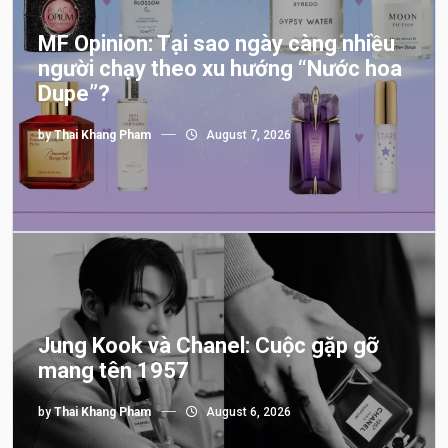
MF Opinion: Tại sao ngày càng nhiều
người chạy theo xu hướng “Nước hoa
Dupe”?
by
Thai Khang Pham
August 7, 2026
Jung Kook và Chanel: Cuộc gặp gỡ
mang tên 1957
by
Thai Khang Pham
August 6, 2026