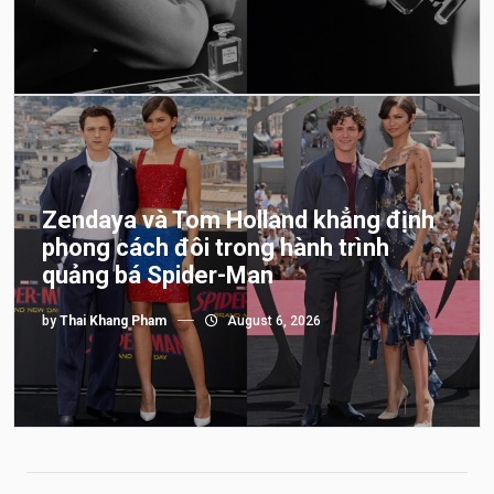
Zendaya và Tom Holland khẳng định
phong cách đôi trong hành trình
quảng bá Spider-Man
by
Thai Khang Pham
August 6, 2026