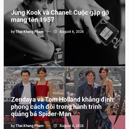
Jung Kook và Chanel: Cuộc gặp gỡ
mang tên 1957
by
Thai Khang Pham
August 6, 2026
Zendaya và Tom Holland khẳng định
phong cách đôi trong hành trình
quảng bá Spider-Man
by
Thai Khang Pham
August 6, 2026