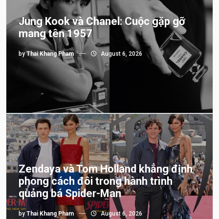
Jung Kook và Chanel: Cuộc gặp gỡ
mang tên 1957
by
Thai Khang Pham
August 6, 2026
Zendaya và Tom Holland khẳng định
phong cách đôi trong hành trình
quảng bá Spider-Man
by
Thai Khang Pham
August 6, 2026