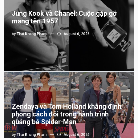
Jung Kook và Chanel: Cuộc gặp gỡ
mang tên 1957
by
Thai Khang Pham
August 6, 2026
Zendaya và Tom Holland khẳng định
phong cách đôi trong hành trình
quảng bá Spider-Man
by
Thai Khang Pham
August 6, 2026