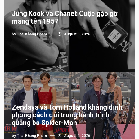
Jung Kook và Chanel: Cuộc gặp gỡ
mang tên 1957
by
Thai Khang Pham
August 6, 2026
Zendaya và Tom Holland khẳng định
phong cách đôi trong hành trình
quảng bá Spider-Man
by
Thai Khang Pham
August 6, 2026