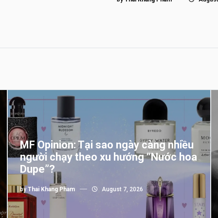
MF Opinion: Tại sao ngày càng nhiều
người chạy theo xu hướng “Nước hoa
Dupe”?
by
Thai Khang Pham
August 7, 2026