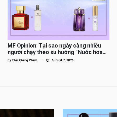
MF Opinion: Tại sao ngày càng nhiều
người chạy theo xu hướng “Nước hoa
Dupe”?
by
Thai Khang Pham
August 7, 2026