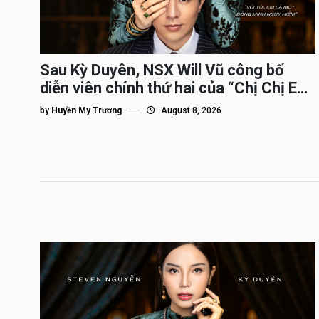
Sau Kỳ Duyên, NSX Will Vũ công bố
diễn viên chính thứ hai của “Chị Chị Em
Em 3″
by
Huyền My Trương
August 8, 2026