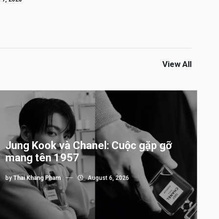
View All
Jung Kook và Chanel: Cuộc gặp gỡ
mang tên 1957
by
Thai Khang Pham
August 6, 2026