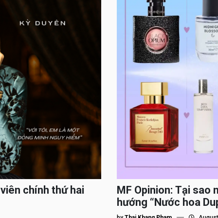
viên chính thứ hai
MF Opinion: Tại sao 
hướng “Nước hoa Du
by
Thai Khang Pham
August