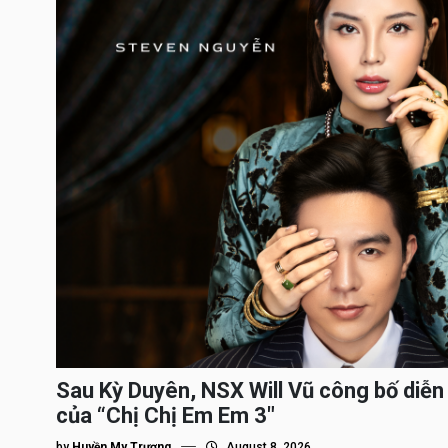
Sau Kỳ Duyên, NSX Will Vũ công bố diễn 
của “Chị Chị Em Em 3″
by
Huyền My Trương
August 8, 2026