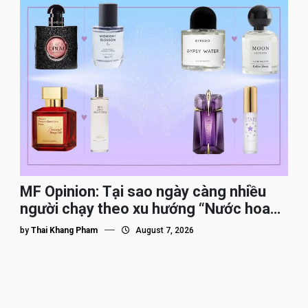
MF Opinion: Tại sao ngày càng nhiều
người chạy theo xu hướng “Nước hoa
Dupe”?
by
Thai Khang Pham
August 7, 2026