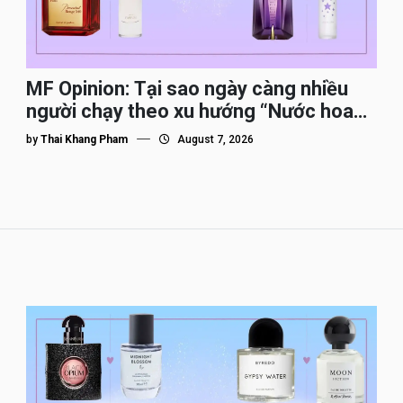
MF Opinion: Tại sao ngày càng nhiều
người chạy theo xu hướng “Nước hoa
Dupe”?
by
Thai Khang Pham
August 7, 2026