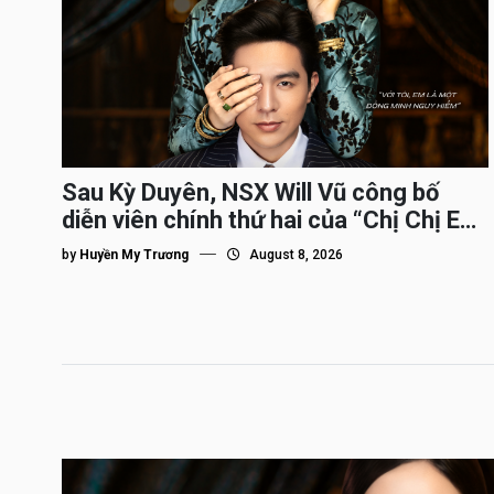
Sau Kỳ Duyên, NSX Will Vũ công bố
diễn viên chính thứ hai của “Chị Chị Em
Em 3″
by
Huyền My Trương
August 8, 2026