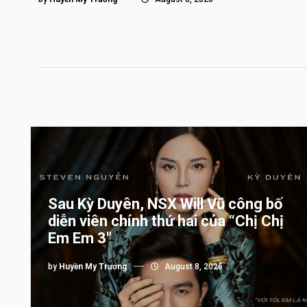
Sau Kỳ Duyên, NSX Will Vũ công bố
diễn viên chính thứ hai của “Chị Chị
Em Em 3″
by
Huyền My Trương
August 8, 2026