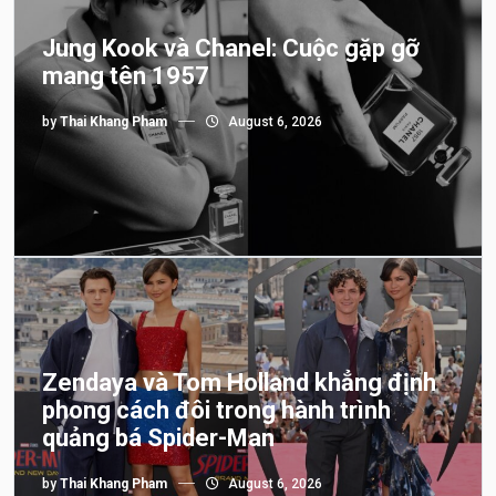
Jung Kook và Chanel: Cuộc gặp gỡ
mang tên 1957
by
Thai Khang Pham
August 6, 2026
Zendaya và Tom Holland khẳng định
phong cách đôi trong hành trình
quảng bá Spider-Man
by
Thai Khang Pham
August 6, 2026