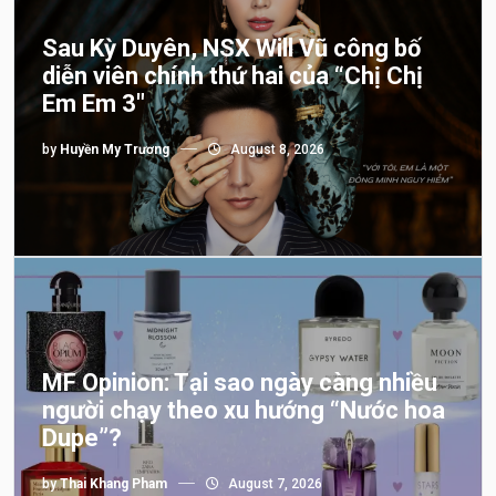
Sau Kỳ Duyên, NSX Will Vũ công bố
diễn viên chính thứ hai của “Chị Chị
Em Em 3″
by
Huyền My Trương
August 8, 2026
MF Opinion: Tại sao ngày càng nhiều
người chạy theo xu hướng “Nước hoa
Dupe”?
by
Thai Khang Pham
August 7, 2026