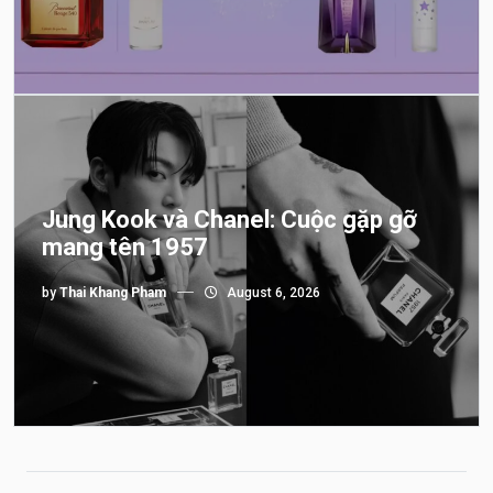
Jung Kook và Chanel: Cuộc gặp gỡ
mang tên 1957
by
Thai Khang Pham
August 6, 2026