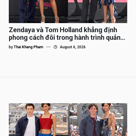
Zendaya và Tom Holland khẳng định
phong cách đôi trong hành trình quảng
bá Spider-Man
by
Thai Khang Pham
August 6, 2026