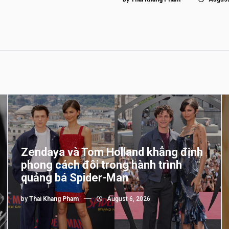
Zendaya và Tom Holland khẳng định
phong cách đôi trong hành trình
quảng bá Spider-Man
by
Thai Khang Pham
August 6, 2026