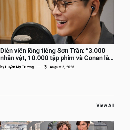
Diễn viên lồng tiếng Sơn Trần: “3.000
nhân vật, 10.000 tập phim và Conan là
nhân vật gắn bó lâu nhất”
by
Huyền My Trương
August 6, 2026
View All