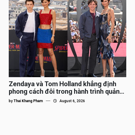
Zendaya và Tom Holland khẳng định
phong cách đôi trong hành trình quảng
bá Spider-Man
by
Thai Khang Pham
August 6, 2026