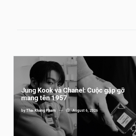
Jung Kook và Chanel: Cuộc gặp gỡ
mang tên 1957
by
Thai Khang Pham
August 6, 2026