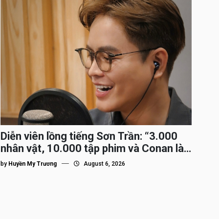
Diễn viên lồng tiếng Sơn Trần: “3.000
nhân vật, 10.000 tập phim và Conan là
nhân vật gắn bó lâu nhất”
by
Huyền My Trương
August 6, 2026