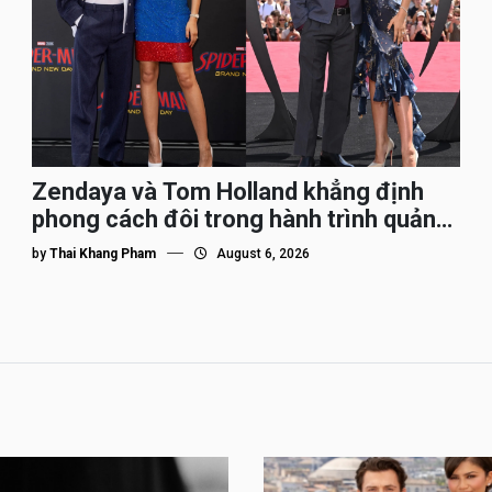
Zendaya và Tom Holland khẳng định
phong cách đôi trong hành trình quảng
bá Spider-Man
by
Thai Khang Pham
August 6, 2026