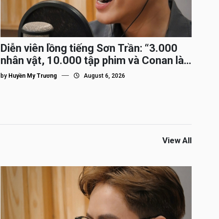
Diễn viên lồng tiếng Sơn Trần: “3.000
nhân vật, 10.000 tập phim và Conan là
nhân vật gắn bó lâu nhất”
by
Huyền My Trương
August 6, 2026
View All