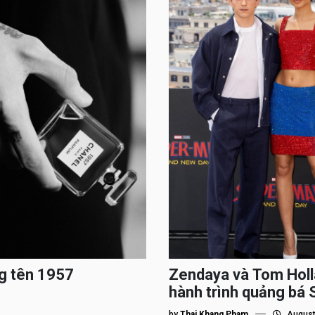
g tên 1957
Zendaya và Tom Holl
hành trình quảng bá
by
Thai Khang Pham
August