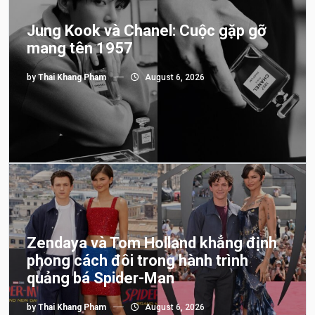
Jung Kook và Chanel: Cuộc gặp gỡ
mang tên 1957
by
Thai Khang Pham
August 6, 2026
Zendaya và Tom Holland khẳng định
phong cách đôi trong hành trình
quảng bá Spider-Man
by
Thai Khang Pham
August 6, 2026