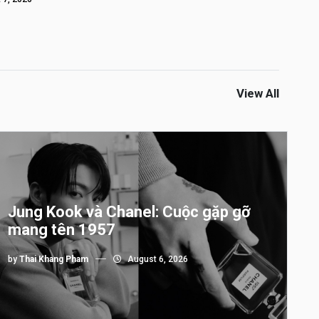
View All
Jung Kook và Chanel: Cuộc gặp gỡ
mang tên 1957
by
Thai Khang Pham
August 6, 2026