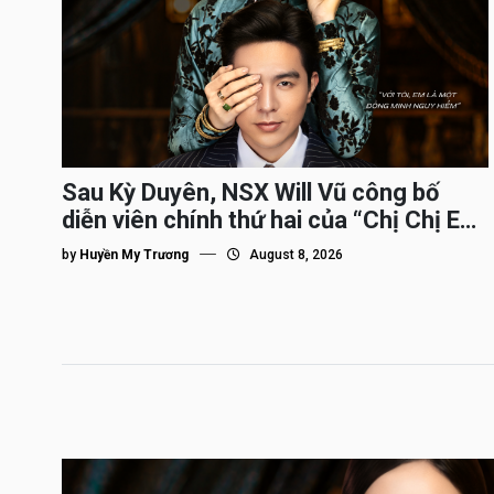
Sau Kỳ Duyên, NSX Will Vũ công bố
diễn viên chính thứ hai của “Chị Chị Em
Em 3″
by
Huyền My Trương
August 8, 2026