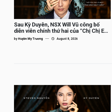
Sau Kỳ Duyên, NSX Will Vũ công bố
diễn viên chính thứ hai của “Chị Chị Em
Em 3″
by
Huyền My Trương
August 8, 2026