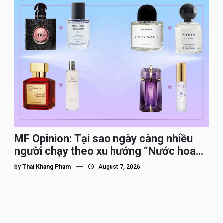
MF Opinion: Tại sao ngày càng nhiều
người chạy theo xu hướng “Nước hoa
Dupe”?
by
Thai Khang Pham
August 7, 2026