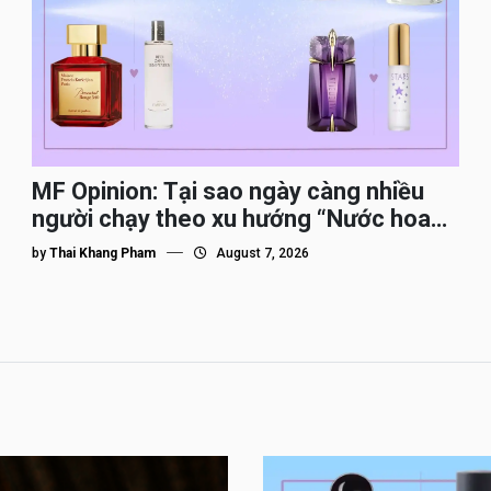
MF Opinion: Tại sao ngày càng nhiều
người chạy theo xu hướng “Nước hoa
Dupe”?
by
Thai Khang Pham
August 7, 2026