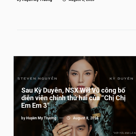
Sau Kỳ Duyên, NSX Will Vũ công bố
diễn viên chính thứ hai của “Chị Chị
Em Em 3″
by
Huyền My Trương
August 8, 2026