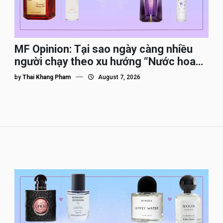
MF Opinion: Tại sao ngày càng nhiều
người chạy theo xu hướng “Nước hoa
Dupe”?
by
Thai Khang Pham
August 7, 2026