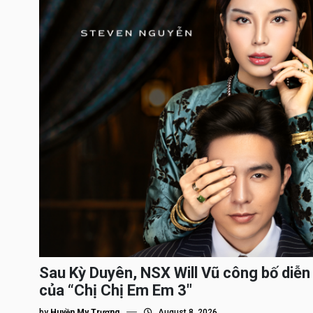
Sau Kỳ Duyên, NSX Will Vũ công bố diễn 
của “Chị Chị Em Em 3″
by
Huyền My Trương
August 8, 2026