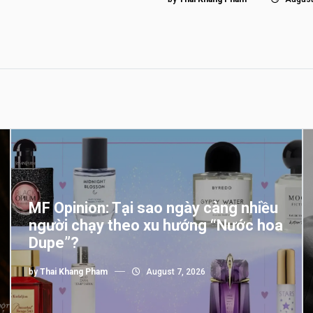
MF Opinion: Tại sao ngày càng nhiều
người chạy theo xu hướng “Nước hoa
Dupe”?
by
Thai Khang Pham
August 7, 2026