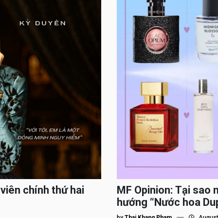
viên chính thứ hai
MF Opinion: Tại sao 
hướng “Nước hoa Du
by
Thai Khang Pham
August