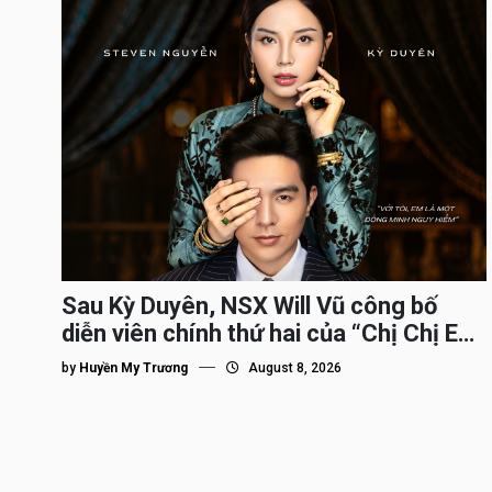
Sau Kỳ Duyên, NSX Will Vũ công bố
diễn viên chính thứ hai của “Chị Chị Em
Em 3″
by
Huyền My Trương
August 8, 2026