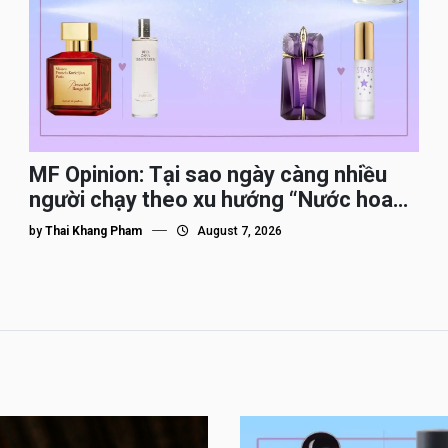
MF Opinion: Tại sao ngày càng nhiều
người chạy theo xu hướng “Nước hoa
Dupe”?
by
Thai Khang Pham
August 7, 2026