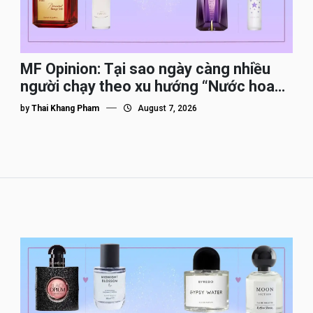
MF Opinion: Tại sao ngày càng nhiều
người chạy theo xu hướng “Nước hoa
Dupe”?
by
Thai Khang Pham
August 7, 2026