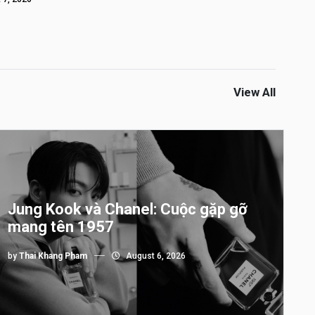
View All
Jung Kook và Chanel: Cuộc gặp gỡ
mang tên 1957
by
Thai Khang Pham
August 6, 2026