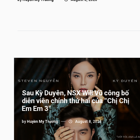
Sau Kỳ Duyên, NSX Will Vũ công bố
diễn viên chính thứ hai của “Chị Chị
Em Em 3″
by
Huyền My Trương
August 8, 2026