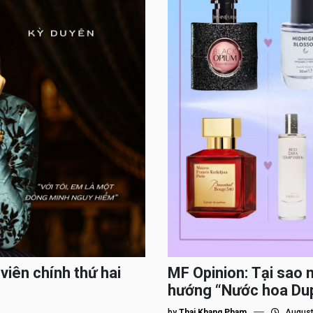
viên chính thứ hai
MF Opinion: Tại sao 
hướng “Nước hoa Du
by
Thai Khang Pham
August