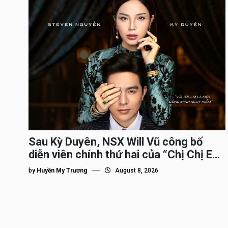
Sau Kỳ Duyên, NSX Will Vũ công bố
diễn viên chính thứ hai của “Chị Chị Em
Em 3″
by
Huyền My Trương
August 8, 2026