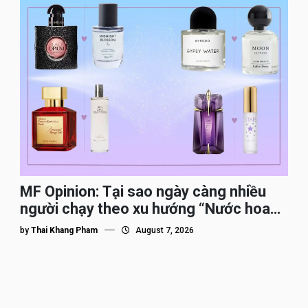
MF Opinion: Tại sao ngày càng nhiều
người chạy theo xu hướng “Nước hoa
Dupe”?
by
Thai Khang Pham
August 7, 2026