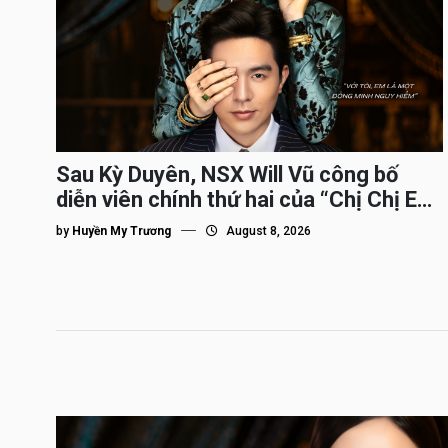
Sau Kỳ Duyên, NSX Will Vũ công bố
diễn viên chính thứ hai của “Chị Chị Em
Em 3″
by
Huyền My Trương
August 8, 2026