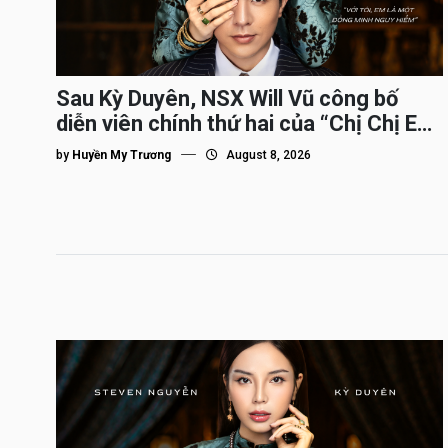
Sau Kỳ Duyên, NSX Will Vũ công bố
diễn viên chính thứ hai của “Chị Chị Em
Em 3″
by
Huyền My Trương
August 8, 2026