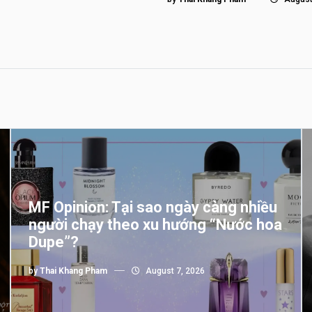
MF Opinion: Tại sao ngày càng nhiều
người chạy theo xu hướng “Nước hoa
Dupe”?
by
Thai Khang Pham
August 7, 2026