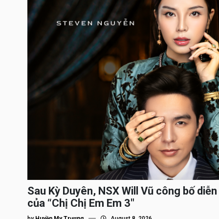
Sau Kỳ Duyên, NSX Will Vũ công bố diễn 
của “Chị Chị Em Em 3″
by
Huyền My Trương
August 8, 2026