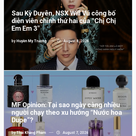
Sau Kỳ Duyên, NSX Will Vũ công bố
diễn viên chính thứ hai của “Chị Chị
Em Em 3″
by
Huyền My Trương
August 8, 2026
MF Opinion: Tại sao ngày càng nhiều
người chạy theo xu hướng “Nước hoa
Dupe”?
by
Thai Khang Pham
August 7, 2026