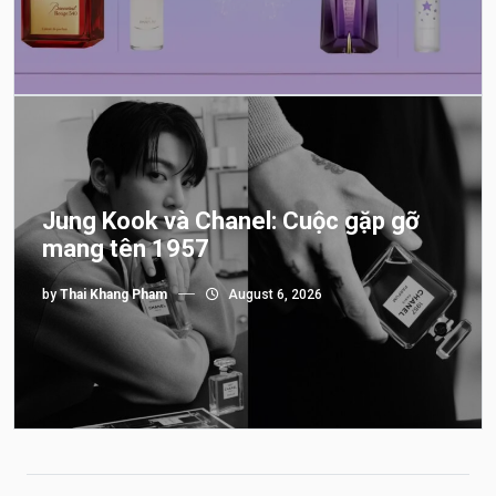
Jung Kook và Chanel: Cuộc gặp gỡ
mang tên 1957
by
Thai Khang Pham
August 6, 2026