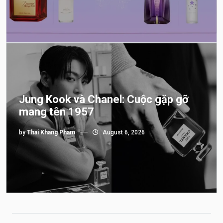
Jung Kook và Chanel: Cuộc gặp gỡ
mang tên 1957
by
Thai Khang Pham
August 6, 2026