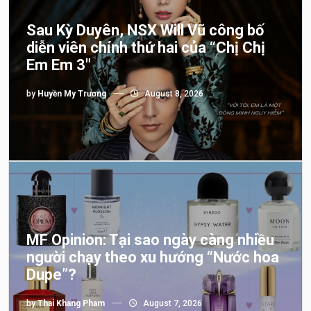
Sau Kỳ Duyên, NSX Will Vũ công bố
diễn viên chính thứ hai của “Chị Chị
Em Em 3″
by
Huyền My Trương
August 8, 2026
MF Opinion: Tại sao ngày càng nhiều
người chạy theo xu hướng “Nước hoa
Dupe”?
by
Thai Khang Pham
August 7, 2026