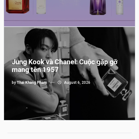
Jung Kook và Chanel: Cuộc gặp gỡ
mang tên 1957
by
Thai Khang Pham
August 6, 2026