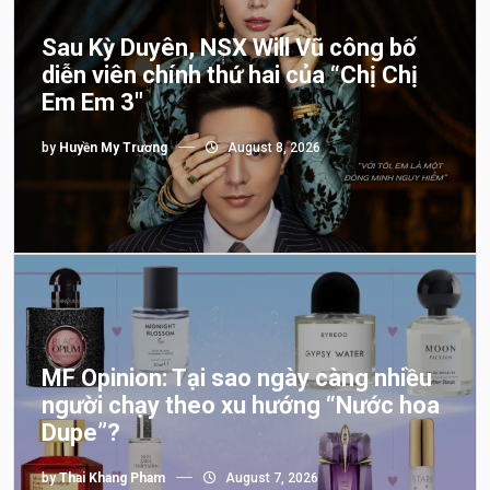
Sau Kỳ Duyên, NSX Will Vũ công bố
diễn viên chính thứ hai của “Chị Chị
Em Em 3″
by
Huyền My Trương
August 8, 2026
MF Opinion: Tại sao ngày càng nhiều
người chạy theo xu hướng “Nước hoa
Dupe”?
by
Thai Khang Pham
August 7, 2026