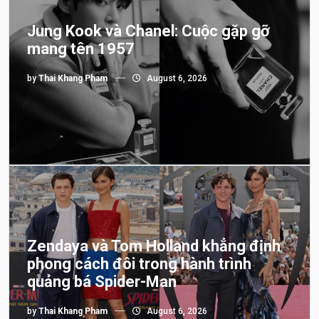
Jung Kook và Chanel: Cuộc gặp gỡ
mang tên 1957
by
Thai Khang Pham
August 6, 2026
Zendaya và Tom Holland khẳng định
phong cách đôi trong hành trình
quảng bá Spider-Man
by
Thai Khang Pham
August 6, 2026