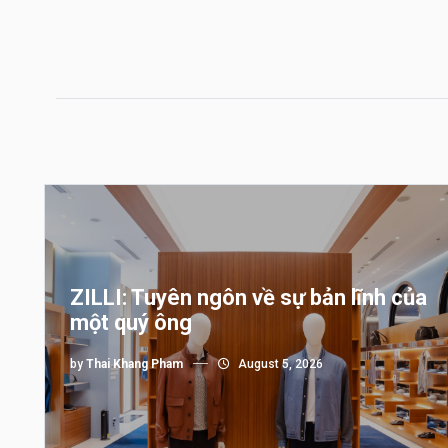
ZILLI: Tuyên ngôn về sự bản lĩnh của
một quý ông
by
Thai Khang Pham
August 5, 2026