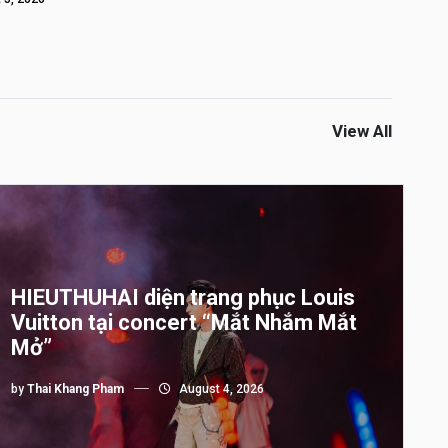
View All
HIEUTHUHAI diện trang phục Louis
Vuitton tại concert “Mắt Nhắm Mắt
Mở”
by
Thai Khang Pham
August 4, 2026