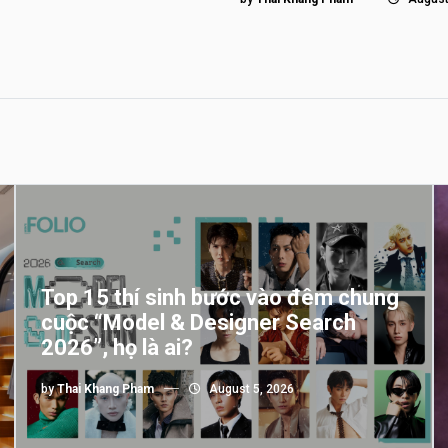
Top 15 thí sinh bước vào đêm chung
cuộc “Model & Designer Search
2026”, họ là ai?
by
Thai Khang Pham
August 5, 2026