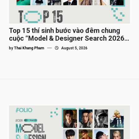
Top 15 thí sinh bước vào đêm chung
cuộc “Model & Designer Search 2026”,
họ là ai?
by
Thai Khang Pham
August 5, 2026