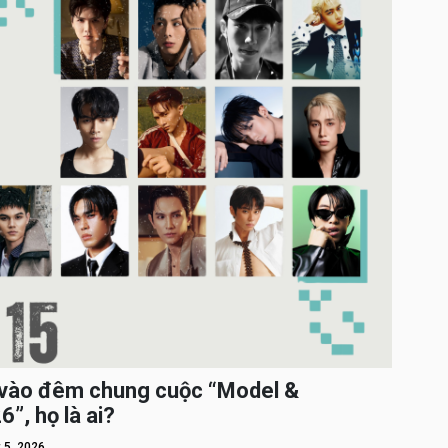
c vào đêm chung cuộc “Model &
”, họ là ai?
 5, 2026