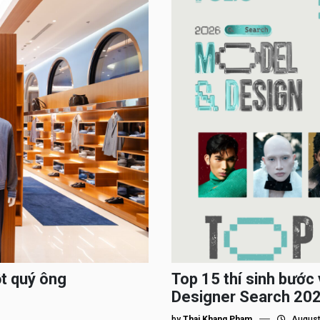
ột quý ông
Top 15 thí sinh bướ
Designer Search 2026
by
Thai Khang Pham
August