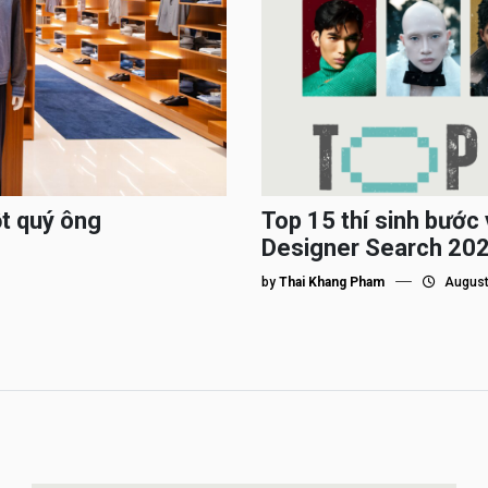
ột quý ông
Top 15 thí sinh bướ
Designer Search 2026
by
Thai Khang Pham
August