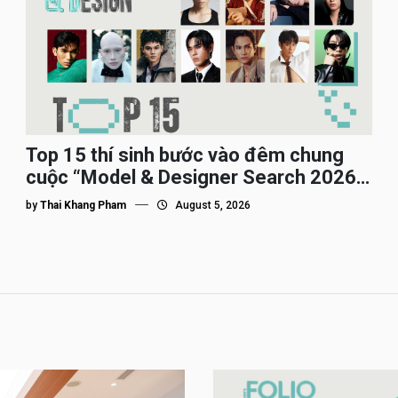
Top 15 thí sinh bước vào đêm chung
cuộc “Model & Designer Search 2026”,
họ là ai?
by
Thai Khang Pham
August 5, 2026