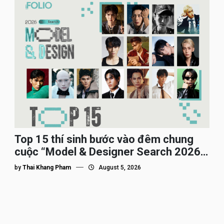
Top 15 thí sinh bước vào đêm chung
cuộc “Model & Designer Search 2026”,
họ là ai?
by
Thai Khang Pham
August 5, 2026