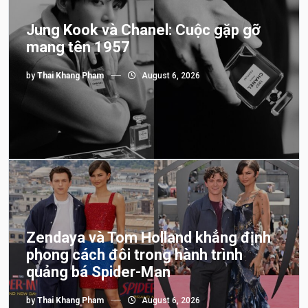
Jung Kook và Chanel: Cuộc gặp gỡ
mang tên 1957
by
Thai Khang Pham
August 6, 2026
Zendaya và Tom Holland khẳng định
phong cách đôi trong hành trình
quảng bá Spider-Man
by
Thai Khang Pham
August 6, 2026