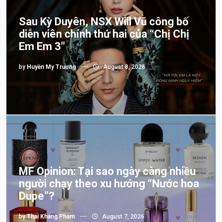
Sau Kỳ Duyên, NSX Will Vũ công bố
diễn viên chính thứ hai của “Chị Chị
Em Em 3″
by
Huyền My Trương
August 8, 2026
MF Opinion: Tại sao ngày càng nhiều
người chạy theo xu hướng “Nước hoa
Dupe”?
by
Thai Khang Pham
August 7, 2026