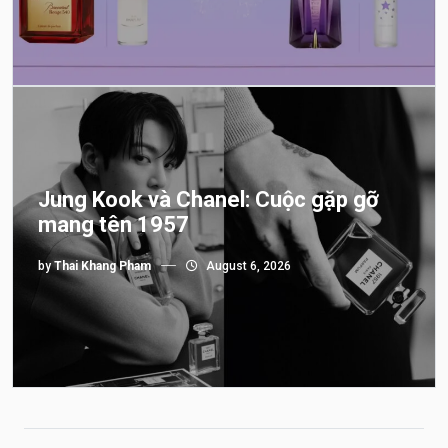
Jung Kook và Chanel: Cuộc gặp gỡ
mang tên 1957
by
Thai Khang Pham
August 6, 2026