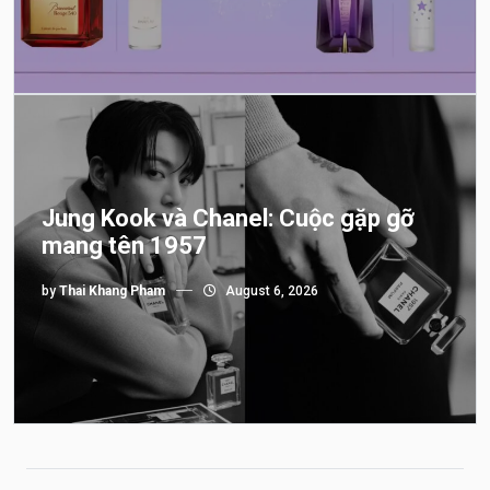
Jung Kook và Chanel: Cuộc gặp gỡ
mang tên 1957
by
Thai Khang Pham
August 6, 2026