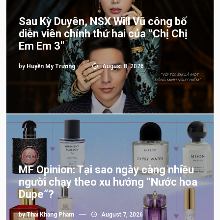
Sau Kỳ Duyên, NSX Will Vũ công bố
diễn viên chính thứ hai của “Chị Chị
Em Em 3″
by
Huyền My Trương
August 8, 2026
MF Opinion: Tại sao ngày càng nhiều
người chạy theo xu hướng “Nước hoa
Dupe”?
by
Thai Khang Pham
August 7, 2026