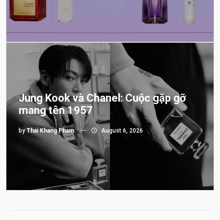
Jung Kook và Chanel: Cuộc gặp gỡ
mang tên 1957
by
Thai Khang Pham
August 6, 2026