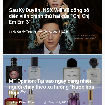
Sau Kỳ Duyên, NSX Will Vũ công bố
diễn viên chính thứ hai của “Chị Chị
Em Em 3″
by
Huyền My Trương
August 8, 2026
MF Opinion: Tại sao ngày càng nhiều
người chạy theo xu hướng “Nước hoa
Dupe”?
by
Thai Khang Pham
August 7, 2026