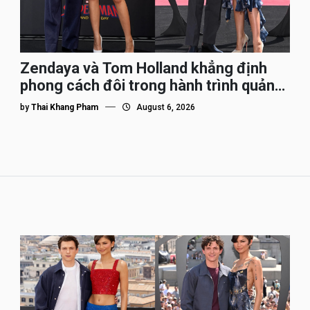
Zendaya và Tom Holland khẳng định
phong cách đôi trong hành trình quảng
bá Spider-Man
by
Thai Khang Pham
August 6, 2026