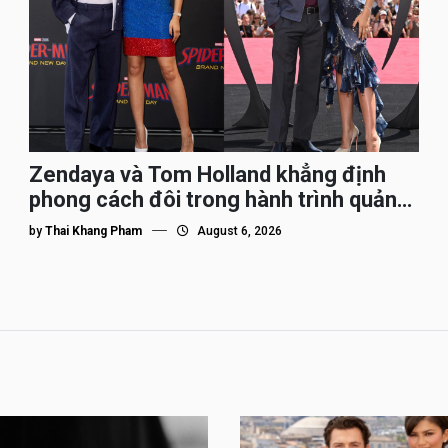
Zendaya và Tom Holland khẳng định
phong cách đôi trong hành trình quảng
bá Spider-Man
by
Thai Khang Pham
August 6, 2026