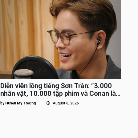
Diễn viên lồng tiếng Sơn Trần: “3.000
nhân vật, 10.000 tập phim và Conan là
nhân vật gắn bó lâu nhất”
by
Huyền My Trương
August 6, 2026