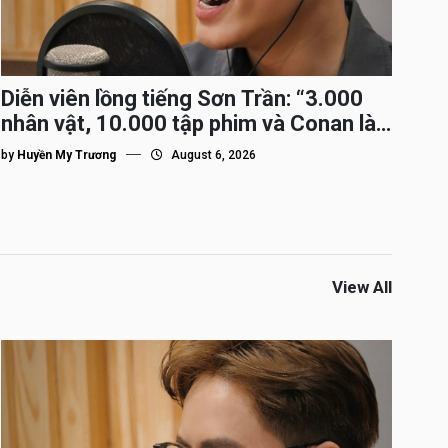
Diễn viên lồng tiếng Sơn Trần: “3.000
nhân vật, 10.000 tập phim và Conan là
nhân vật gắn bó lâu nhất”
by
Huyền My Trương
August 6, 2026
View All