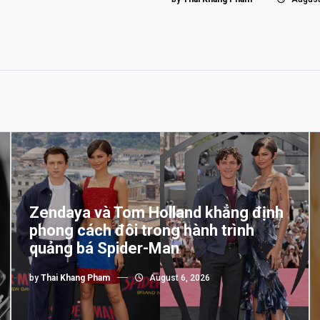
Zendaya và Tom Holland khẳng định
phong cách đôi trong hành trình
quảng bá Spider-Man
by
Thai Khang Pham
August 6, 2026