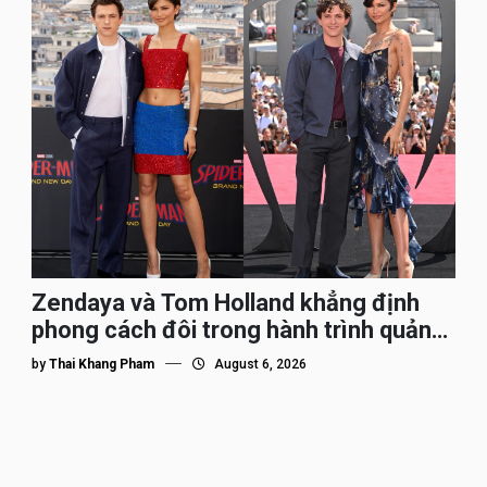
Zendaya và Tom Holland khẳng định
phong cách đôi trong hành trình quảng
bá Spider-Man
by
Thai Khang Pham
August 6, 2026