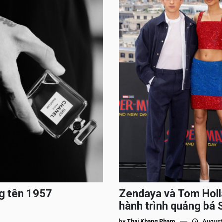
g tên 1957
Zendaya và Tom Holl
hành trình quảng bá
by
Thai Khang Pham
August