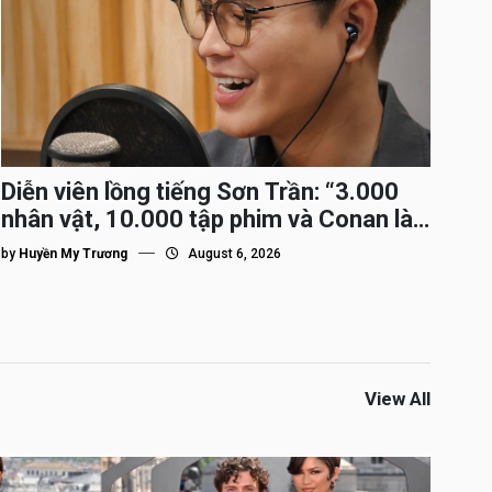
Diễn viên lồng tiếng Sơn Trần: “3.000
nhân vật, 10.000 tập phim và Conan là
nhân vật gắn bó lâu nhất”
by
Huyền My Trương
August 6, 2026
View All