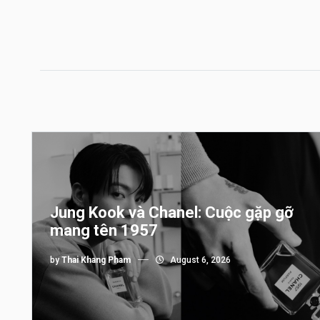
Jung Kook và Chanel: Cuộc gặp gỡ
mang tên 1957
by
Thai Khang Pham
August 6, 2026