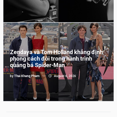
Zendaya và Tom Holland khẳng định
phong cách đôi trong hành trình
quảng bá Spider-Man
by
Thai Khang Pham
August 6, 2026