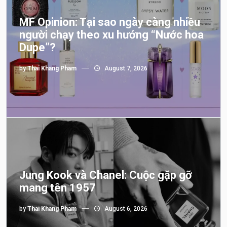
MF Opinion: Tại sao ngày càng nhiều
người chạy theo xu hướng “Nước hoa
Dupe”?
by
Thai Khang Pham
August 7, 2026
Jung Kook và Chanel: Cuộc gặp gỡ
mang tên 1957
by
Thai Khang Pham
August 6, 2026