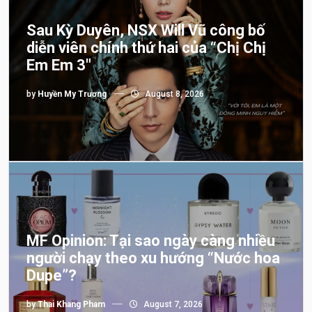
Sau Kỳ Duyên, NSX Will Vũ công bố
diễn viên chính thứ hai của “Chị Chị
Em Em 3″
by
Huyền My Trương
August 8, 2026
MF Opinion: Tại sao ngày càng nhiều
người chạy theo xu hướng “Nước hoa
Dupe”?
by
Thai Khang Pham
August 7, 2026