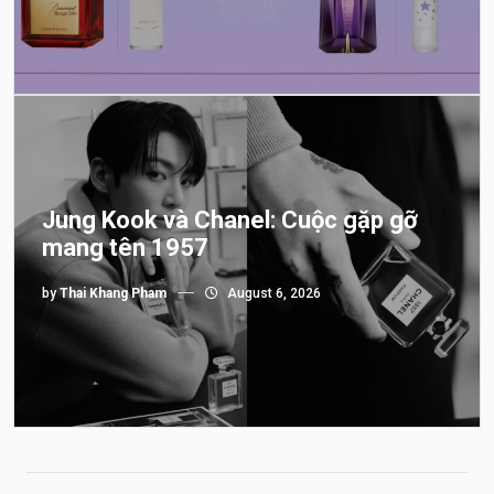
Jung Kook và Chanel: Cuộc gặp gỡ
mang tên 1957
by
Thai Khang Pham
August 6, 2026