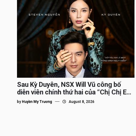
Sau Kỳ Duyên, NSX Will Vũ công bố
diễn viên chính thứ hai của “Chị Chị Em
Em 3″
by
Huyền My Trương
August 8, 2026