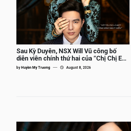
Sau Kỳ Duyên, NSX Will Vũ công bố
diễn viên chính thứ hai của “Chị Chị Em
Em 3″
by
Huyền My Trương
August 8, 2026