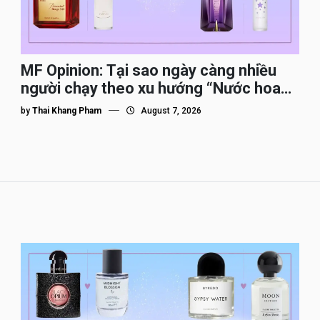
MF Opinion: Tại sao ngày càng nhiều
người chạy theo xu hướng “Nước hoa
Dupe”?
by
Thai Khang Pham
August 7, 2026