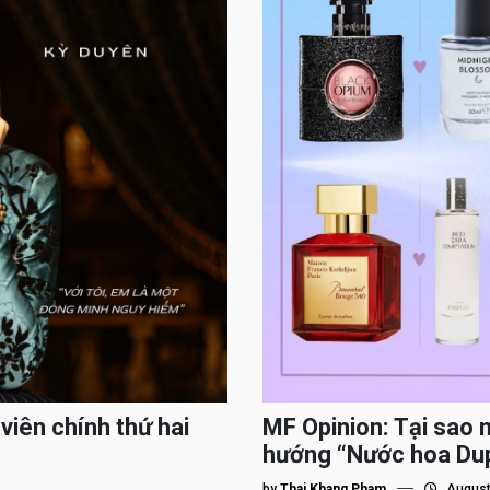
viên chính thứ hai
MF Opinion: Tại sao 
hướng “Nước hoa Du
by
Thai Khang Pham
August