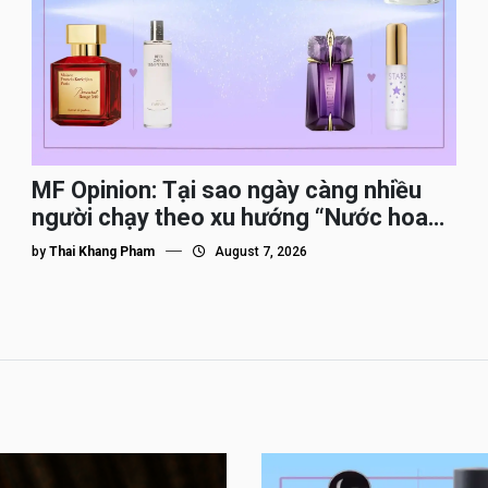
MF Opinion: Tại sao ngày càng nhiều
người chạy theo xu hướng “Nước hoa
Dupe”?
by
Thai Khang Pham
August 7, 2026