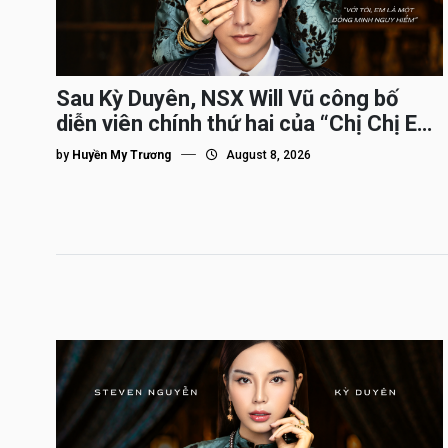
Sau Kỳ Duyên, NSX Will Vũ công bố
diễn viên chính thứ hai của “Chị Chị Em
Em 3″
by
Huyền My Trương
August 8, 2026