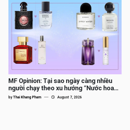
MF Opinion: Tại sao ngày càng nhiều
người chạy theo xu hướng “Nước hoa
Dupe”?
by
Thai Khang Pham
August 7, 2026