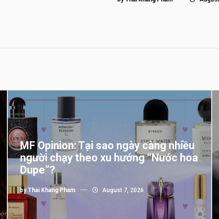
MF Opinion: Tại sao ngày càng nhiều
người chạy theo xu hướng “Nước hoa
Dupe”?
by
Thai Khang Pham
August 7, 2026