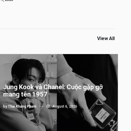
View All
Jung Kook và Chanel: Cuộc gặp gỡ
mang tên 1957
by
Thai Khang Pham
August 6, 2026