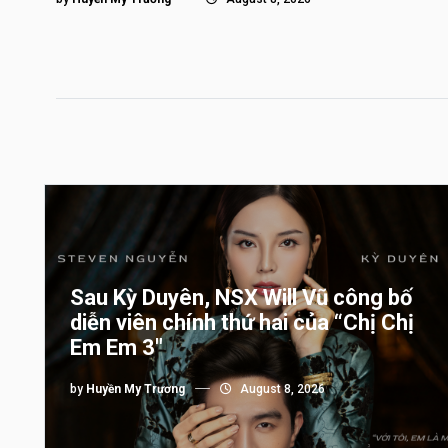
Sau Kỳ Duyên, NSX Will Vũ công bố
diễn viên chính thứ hai của “Chị Chị
Em Em 3″
by
Huyền My Trương
August 8, 2026