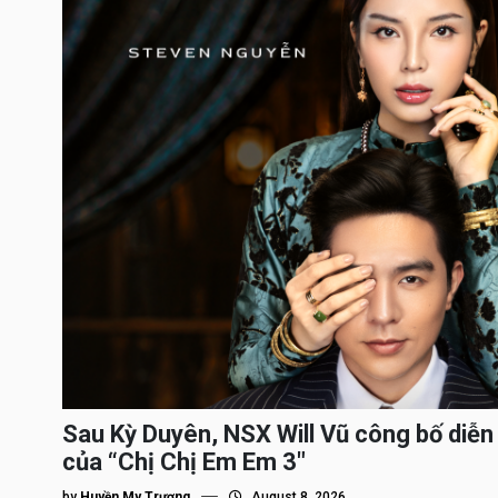
Sau Kỳ Duyên, NSX Will Vũ công bố diễn 
của “Chị Chị Em Em 3″
by
Huyền My Trương
August 8, 2026