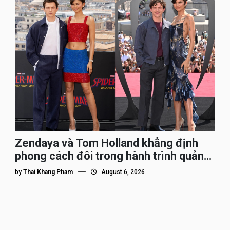
Zendaya và Tom Holland khẳng định
phong cách đôi trong hành trình quảng
bá Spider-Man
by
Thai Khang Pham
August 6, 2026