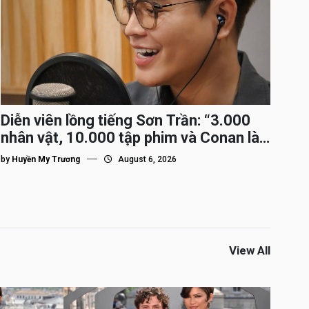
Diễn viên lồng tiếng Sơn Trần: “3.000
nhân vật, 10.000 tập phim và Conan là
nhân vật gắn bó lâu nhất”
by
Huyền My Trương
August 6, 2026
View All