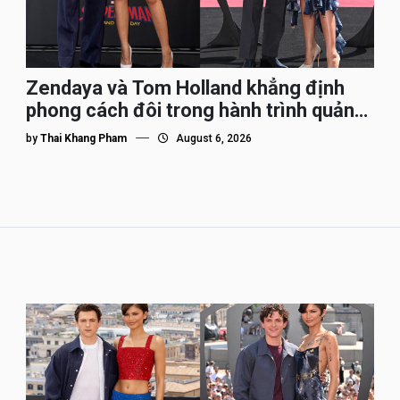
Zendaya và Tom Holland khẳng định
phong cách đôi trong hành trình quảng
bá Spider-Man
by
Thai Khang Pham
August 6, 2026