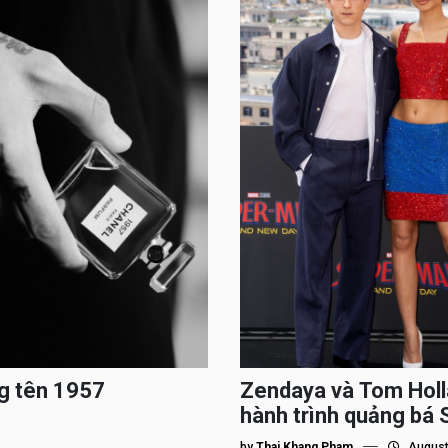
g tên 1957
Zendaya và Tom Holl
hành trình quảng bá
by
Thai Khang Pham
August