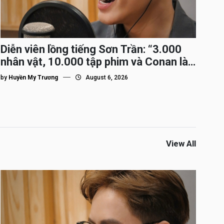
Diễn viên lồng tiếng Sơn Trần: “3.000
nhân vật, 10.000 tập phim và Conan là
nhân vật gắn bó lâu nhất”
by
Huyền My Trương
August 6, 2026
View All