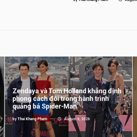
Zendaya và Tom Holland khẳng định
phong cách đôi trong hành trình
quảng bá Spider-Man
by
Thai Khang Pham
August 6, 2026