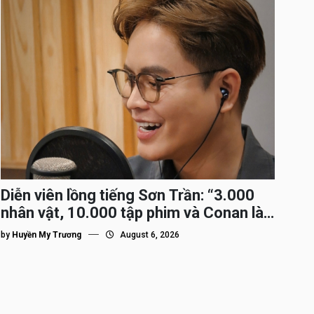
Diễn viên lồng tiếng Sơn Trần: “3.000
nhân vật, 10.000 tập phim và Conan là
nhân vật gắn bó lâu nhất”
by
Huyền My Trương
August 6, 2026