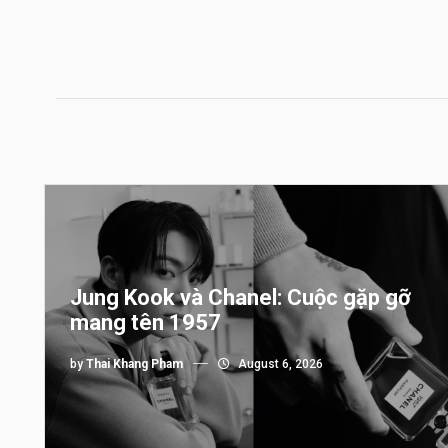
Jung Kook và Chanel: Cuộc gặp gỡ
mang tên 1957
by
Thai Khang Pham
August 6, 2026