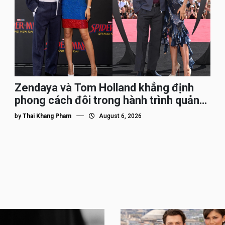
Zendaya và Tom Holland khẳng định
phong cách đôi trong hành trình quảng
bá Spider-Man
by
Thai Khang Pham
August 6, 2026