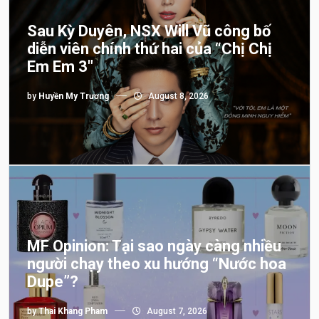
Sau Kỳ Duyên, NSX Will Vũ công bố
diễn viên chính thứ hai của “Chị Chị
Em Em 3″
by
Huyền My Trương
August 8, 2026
MF Opinion: Tại sao ngày càng nhiều
người chạy theo xu hướng “Nước hoa
Dupe”?
by
Thai Khang Pham
August 7, 2026