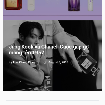
Jung Kook và Chanel: Cuộc gặp gỡ
mang tên 1957
by
Thai Khang Pham
August 6, 2026