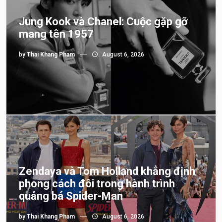
Jung Kook và Chanel: Cuộc gặp gỡ
mang tên 1957
by
Thai Khang Pham
August 6, 2026
Zendaya và Tom Holland khẳng định
phong cách đôi trong hành trình
quảng bá Spider-Man
by
Thai Khang Pham
August 6, 2026