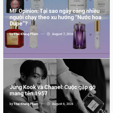
MF Opinion: Tại sao ngày càng nhiều
người chạy theo xu hướng “Nước hoa
Dupe”?
by
Thai Khang Pham
August 7, 2026
Jung Kook và Chanel: Cuộc gặp gỡ
mang tên 1957
by
Thai Khang Pham
August 6, 2026