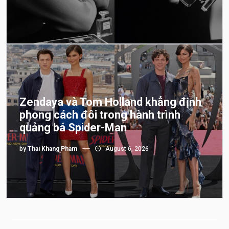
Zendaya và Tom Holland khẳng định
phong cách đôi trong hành trình
quảng bá Spider-Man
by
Thai Khang Pham
August 6, 2026