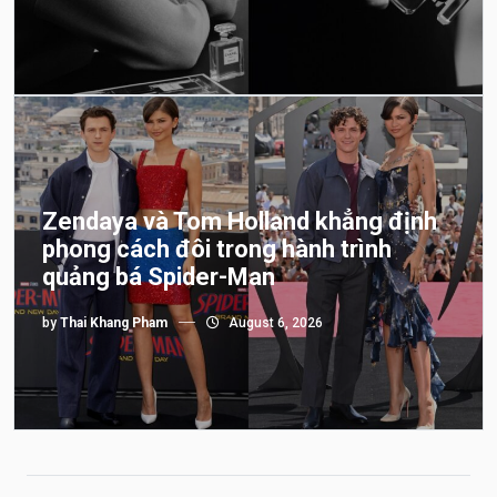
Zendaya và Tom Holland khẳng định
phong cách đôi trong hành trình
quảng bá Spider-Man
by
Thai Khang Pham
August 6, 2026