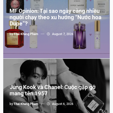
MF Opinion: Tại sao ngày càng nhiều
người chạy theo xu hướng “Nước hoa
Dupe”?
by
Thai Khang Pham
August 7, 2026
Jung Kook và Chanel: Cuộc gặp gỡ
mang tên 1957
by
Thai Khang Pham
August 6, 2026