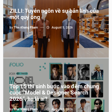
ZILLI: Tuyên ngôn về sự bản lĩnh của
một quý ông
by
Thai Khang Pham
August 5, 2026
Top 15 thí sinh bước vào đêm chung
cuộc “Model & Designer Search
2026”, họ là ai?
by
Thai Khang Pham
August 5, 2026