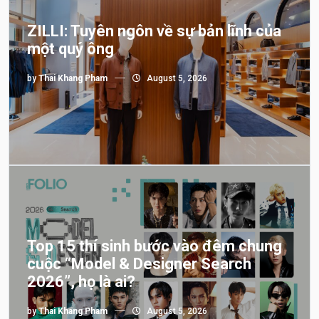
ZILLI: Tuyên ngôn về sự bản lĩnh của
một quý ông
by
Thai Khang Pham
August 5, 2026
Top 15 thí sinh bước vào đêm chung
cuộc “Model & Designer Search
2026”, họ là ai?
by
Thai Khang Pham
August 5, 2026