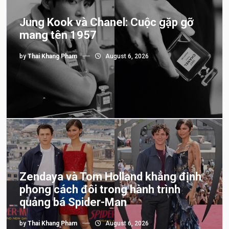
Jung Kook và Chanel: Cuộc gặp gỡ
mang tên 1957
by
Thai Khang Pham
August 6, 2026
Zendaya và Tom Holland khẳng định
phong cách đôi trong hành trình
quảng bá Spider-Man
by
Thai Khang Pham
August 6, 2026