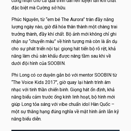
công nhận cho cả quá trình dài rèn luyện lẫn khí chất
đặc biệt mà Cường sở hữu.
Phúc Nguyên, từ “em bé The Aurora” tràn đầy năng
lượng ngày nào, giờ đã hóa thân thành một chàng trai
trưởng thành, đầy khí chất. Bộ ảnh mới không chỉ ghi
nhận sự “chuyển màu” về hình tượng mà còn là ẩn dụ
cho sự phát triển nội tại: giọng hát tiến bộ rõ rệt, khả
năng làm chủ sân khấu được nâng tầm sau khi về
dưới đội hình của SOOBIN.
Phi Long có cơ duyên gắn bó với mentor SOOBIN từ
“The Voice Kids 2017”, giờ quay lại hành trình âm
nhạc với tinh thần chiến binh. Giọng hát ổn định, khả
năng biểu cảm trước ống kính linh hoạt, bộ hình mới
giúp Long tỏa sáng với vibe chuẩn idol Hàn Quốc –
một sự thăng hạng đúng nghĩa về mặt hình ảnh lẫn kỹ
năng biểu diễn.