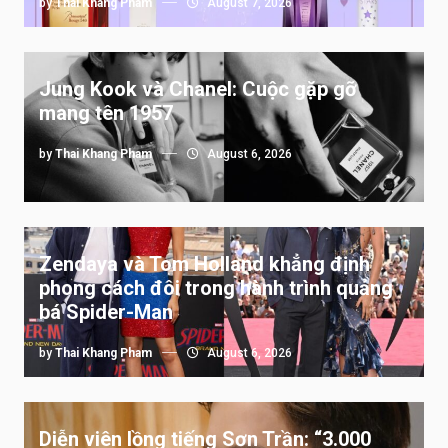
by
Thai Khang Pham
August 7, 2026
Jung Kook và Chanel: Cuộc gặp gỡ
mang tên 1957
by
Thai Khang Pham
August 6, 2026
Zendaya và Tom Holland khẳng định
phong cách đôi trong hành trình quảng
bá Spider-Man
by
Thai Khang Pham
August 6, 2026
Diễn viên lồng tiếng Sơn Trần: “3.000