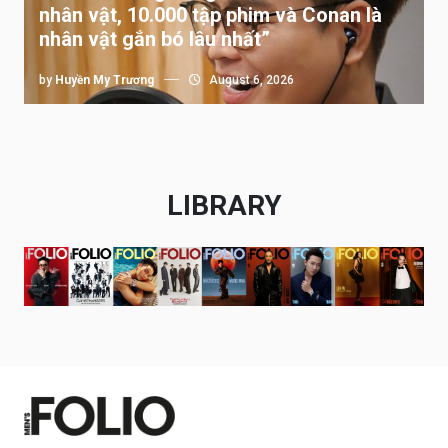
nhân vật, 10.000 tập phim và Conan là
nhân vật gắn bó lâu nhất”
by
Huyền My Trương
August 6, 2026
LIBRARY