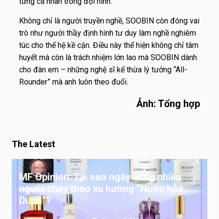
từng cá nhân trong đội hình.
Không chỉ là người truyền nghề, SOOBIN còn đóng vai
trò như người thầy định hình tư duy làm nghề nghiêm
túc cho thế hệ kề cận. Điều này thể hiện không chỉ tâm
huyết mà còn là trách nhiệm lớn lao mà SOOBIN dành
cho đàn em – những nghệ sĩ kế thừa lý tưởng “All-
Rounder” mà anh luôn theo đuổi.
Ảnh: Tổng hợp
The Latest
MF Opinion: Tại sao ngày càng nhiều
người chạy theo xu hướng “Nước hoa
Dupe”?