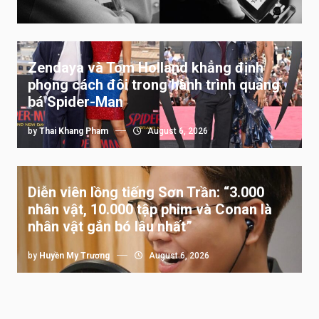
Zendaya và Tom Holland khẳng định
phong cách đôi trong hành trình quảng
bá Spider-Man
by
Thai Khang Pham
August 6, 2026
Diễn viên lồng tiếng Sơn Trần: “3.000
nhân vật, 10.000 tập phim và Conan là
nhân vật gắn bó lâu nhất”
by
Huyền My Trương
August 6, 2026