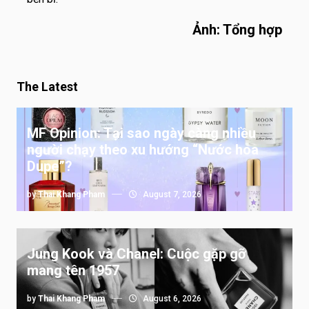
Ảnh: Tổng hợp
The Latest
MF Opinion: Tại sao ngày càng nhiều
người chạy theo xu hướng “Nước hoa
Dupe”?
by
Thai Khang Pham
August 7, 2026
Jung Kook và Chanel: Cuộc gặp gỡ
mang tên 1957
by
Thai Khang Pham
August 6, 2026