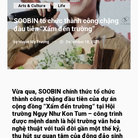
Arts & Culture
Life
SOOBIN tổ chức thành công chặng
đầu tiên “Xẩm đến trường”
by
Huyền My Trương
December 18, 2025
Vừa qua, SOOBIN chính thức tổ chức
thành công chặng đầu tiên của dự án
cộng đồng “Xẩm đến trường” tại Hội
trường Ngụy Như Kon Tum – công trình
được mệnh danh là hội trường văn hóa
nghệ thuật với tuổi đời gần một thế kỷ,
thu hút sự quan tâm của đông đảo sinh