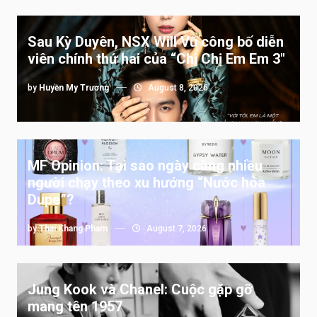
Sau Kỳ Duyên, NSX Will Vũ công bố diễn
viên chính thứ hai của “Chị Chị Em Em 3″
by
Huyền My Trương
August 8, 2026
MF Opinion: Tại sao ngày càng nhiều
người chạy theo xu hướng “Nước hoa
Dupe”?
by
Thai Khang Pham
August 7, 2026
Jung Kook và Chanel: Cuộc gặp gỡ
mang tên 1957