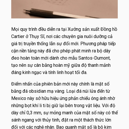
Mọi quy trình đều diễn ra tại Xưởng sản xuất Đồng hồ
Cartier ở Thụy Sĩ, nơi các chuyên gia nuôi dưỡng cả
giá trị truyền thống lẫn sự đổi mới. Phương pháp tiếp
cận nền tảng này đã cho phép phát minh ra bộ dây
đeo hoàn toàn mới dành cho mẫu Santos-Dumont,
tạo nên sự cân bằng hoàn mỹ giữa độ thanh mảnh
đáng kinh ngạc và tính linh hoạt tối đa.
Điểm nhấn của phiên bản mới này chính là mặt số
bằng đá obsidian mạ vàng. Loại đá núi lửa đến từ
Mexico này sở hữu hiệu ứng phản chiếu óng ánh nhờ
những bọt khí li ti bị giữ lại bên trong vật liệu. Với độ
dày chỉ 0,3 mm, sự mỏng manh của mặt số này có thể
sánh ngang với thủy tinh, đặt ra một thách thức lớn
đối với các nghệ nhân. Bao quanh mặt số là bộ kim