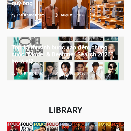
quý ông
by
Thai Khang Pham
August 5, 2026
Top 15 thí sinh bước vào đêm chung
cuộc “Model & Designer Search 2026”,
họ là ai?
by
Thai Khang Pham
August 5, 2026
LIBRARY