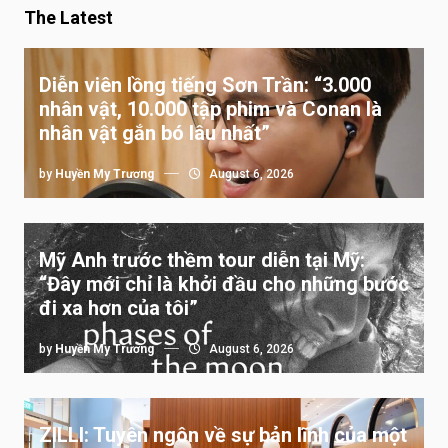
The Latest
Diễn viên lồng tiếng Sơn Trần: “3.000
nhân vật, 10.000 tập phim và Conan là
nhân vật gắn bó lâu nhất”
by
Huyền My Trương
August 6, 2026
Mỹ Anh trước thềm tour diễn tại Mỹ:
“Đây mới chỉ là khởi đầu cho những bước
đi xa hơn của tôi”
by
Huyền My Trương
August 6, 2026
ZILLI: Tuyên ngôn về sự bản lĩnh của một