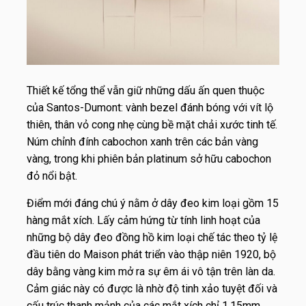
Thiết kế tổng thể vẫn giữ những dấu ấn quen thuộc
của Santos-Dumont: vành bezel đánh bóng với vít lộ
thiên, thân vỏ cong nhẹ cùng bề mặt chải xước tinh tế.
Núm chỉnh đính cabochon xanh trên các bản vàng
vàng, trong khi phiên bản platinum sở hữu cabochon
đỏ nổi bật.
Điểm mới đáng chú ý nằm ở dây đeo kim loại gồm 15
hàng mắt xích. Lấy cảm hứng từ tính linh hoạt của
những bộ dây đeo đồng hồ kim loại chế tác theo tỷ lệ
đầu tiên do Maison phát triển vào thập niên 1920, bộ
dây bằng vàng kim mở ra sự êm ái vô tận trên làn da.
Cảm giác này có được là nhờ độ tinh xảo tuyệt đối và
cấu trúc thanh mảnh của các mắt xích chỉ 1,15mm