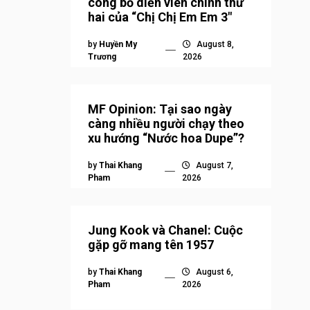
công bố diễn viên chính thứ
hai của “Chị Chị Em Em 3″
by
Huyền My
August 8,
Trương
2026
MF Opinion: Tại sao ngày
càng nhiều người chạy theo
xu hướng “Nước hoa Dupe”?
by
Thai Khang
August 7,
Pham
2026
Jung Kook và Chanel: Cuộc
gặp gỡ mang tên 1957
by
Thai Khang
August 6,
Pham
2026