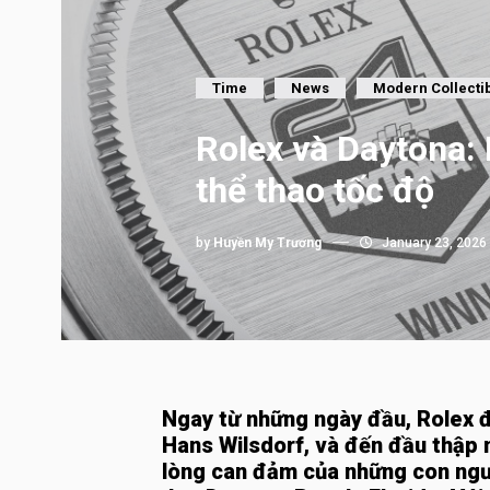
Time
News
Modern Collecti
Rolex và Daytona:
thể thao tốc độ
by
Huyền My Trương
January 23, 2026
Ngay từ những ngày đầu, Rolex đ
Hans Wilsdorf, và đến đầu thập 
lòng can đảm của những con ngườ