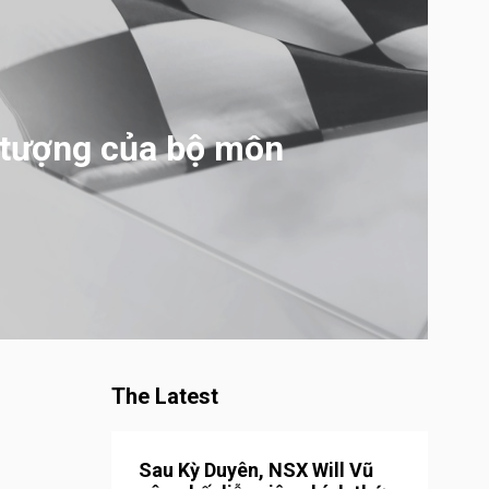
u tượng của bộ môn
The Latest
Sau Kỳ Duyên, NSX Will Vũ