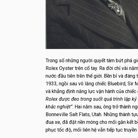
Trong số những người quyết tâm bứt phá gi
Rolex Oyster trên cổ tay. Ra đời chỉ vài nă
nước đầu tiên trên thế giới. Bền bỉ và đán
1933, ngồi sau vô lăng chiếc
Bluebird, Sir 
và khẳng định năng lực vận hành của chiếc 
Rolex được đeo trong suốt quá trình lập kỷ
khắc nghiệt”
. Hai năm sau, ông trở thành 
Bonneville Salt Flats, Utah. Những thành t
đua xe, đã đặt nền móng cho mối gắn kết bề
phục tốc độ, mối liên hệ vẫn tiếp tục truyề