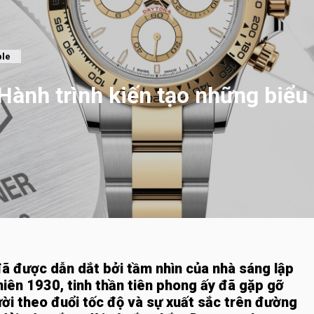
ble
 Hành trình kiến tạo những biể
ã được dẫn dắt bởi tầm nhìn của nhà sáng lập
niên 1930, tinh thần tiên phong ấy đã gặp gỡ
i theo đuổi tốc độ và sự xuất sắc trên đường