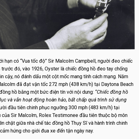
ới hạn có “Vua tốc độ” Sir Malcolm Campbell, người đeo chiếc
m trước đó, vào 1926, Oyster là chiếc đồng hồ đeo tay chống
g tin cậy, nó đánh dấu một cột mốc mang tính cách mạng. Năm
Malcolm
đã đạt vận tốc 272 mph (438 km/h) tại Daytona Beach
đồng hồ bằng một bức điện tín với nội dung:
“Chiếc đồng hồ
 lục và vẫn hoạt động hoàn hảo, bất chấp quá trình sử dụng
người đầu tiên chinh phục ngưỡng 300 mph (483 km/h) tại
ựu của Sir Malcolm, Rolex Testimonee đầu tiên thuộc bộ môn
n chặt giữa nhà chế tác đồng hồ Thụy Sĩ và hành trình chinh
n cảm hứng cho giới đua xe đến tận ngày nay.