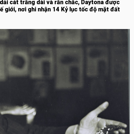
dải cát trắng dài và rắn chắc, Daytona được
ế giới, nơi ghi nhận 14 Kỷ lục tốc độ mặt đất