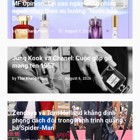
MF Opinion: Tại sao ngày càng nhiều
người chạy theo xu hướng “Nước hoa
Dupe”?
by
Thai Khang Pham
August 7, 2026
Jung Kook và Chanel: Cuộc gặp gỡ
mang tên 1957
by
Thai Khang Pham
August 6, 2026
Zendaya và Tom Holland khẳng định
phong cách đôi trong hành trình quảng
bá Spider-Man