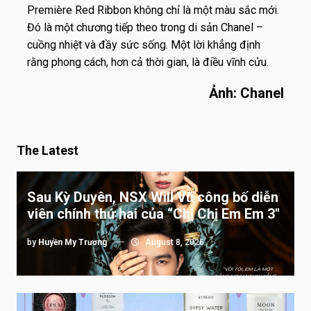
Première Red Ribbon không chỉ là một màu sắc mới.
Đó là một chương tiếp theo trong di sản Chanel –
cuồng nhiệt và đầy sức sống. Một lời khẳng định
rằng phong cách, hơn cả thời gian, là điều vĩnh cửu.
Ảnh: Chanel
The Latest
Sau Kỳ Duyên, NSX Will Vũ công bố diễn
viên chính thứ hai của “Chị Chị Em Em 3″
by
Huyền My Trương
August 8, 2026