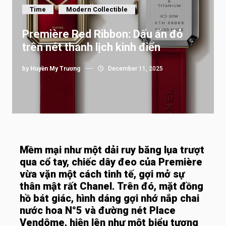
Time
Modern Collectible
Première Red Ribbon: Dấu ấn đỏ
trên nét thanh lịch kinh điển
by
Huyền My Trương
December 11, 2025
Mềm mại như một dải ruy băng lụa trượt
qua cổ tay, chiếc dây đeo của Première
vừa vặn một cách tinh tế, gợi mở sự
thân mật rất Chanel. Trên đó, mặt đồng
hồ bát giác, hình dáng gợi nhớ nắp chai
nước hoa N°5 và đường nét Place
Vendôme, hiện lên như một biểu tượng