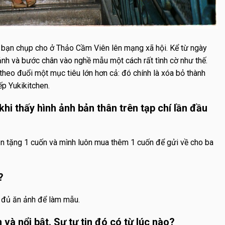
bạn chụp cho ở Thảo Cầm Viên lên mạng xã hội. Kể từ ngày
nh và bước chân vào nghề mẫu một cách rất tình cờ như thế.
theo đuổi một mục tiêu lớn hơn cả: đó chính là xóa bỏ thành
ếp Yukikitchen.
hi thấy hình ảnh bản thân trên tạp chí lần đầu
oạn tặng 1 cuốn và mình luôn mua thêm 1 cuốn để gửi về cho ba
?
 đủ ăn ảnh để làm mẫu.
 và nổi bật. Sự tự tin đó có từ lúc nào?