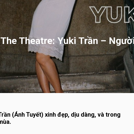
The Theatre: Yuki Trần – Ngườ
Trần (Ánh Tuyết) xinh đẹp, dịu dàng, và trong
mùa.