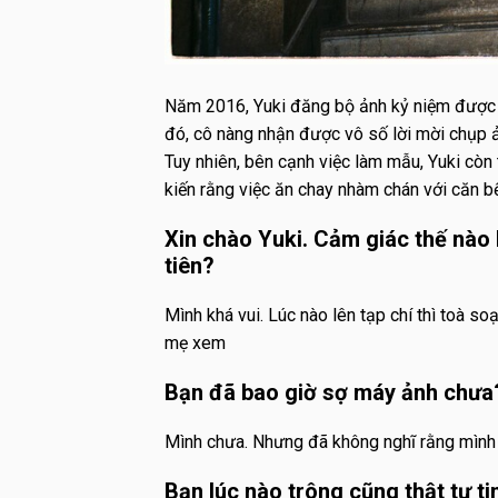
Năm 2016, Yuki đăng bộ ảnh kỷ niệm được 
đó, cô nàng nhận được vô số lời mời chụp ả
Tuy nhiên, bên cạnh việc làm mẫu, Yuki còn 
kiến rằng việc ăn chay nhàm chán với căn b
Xin chào Yuki. Cảm giác thế nào k
tiên?
Mình khá vui. Lúc nào lên tạp chí thì toà s
mẹ xem
Bạn đã bao giờ sợ máy ảnh chưa
Mình chưa. Nhưng đã không nghĩ rằng mình
Bạn lúc nào trông cũng thật tự tin