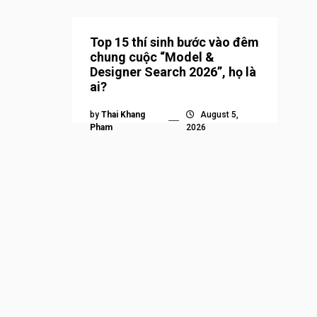
Top 15 thí sinh bước vào đêm
chung cuộc “Model &
Designer Search 2026”, họ là
ai?
by
Thai Khang
August 5,
Pham
2026