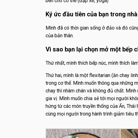
bền cho cơ thể (đạp xe, yoga)
Ký ức đầu tiên của bạn trong nh
Mình đã có thời gian sống ở đảo và đó cũng
của bản thân.
Vì sao bạn lại chọn mở một bếp c
Thứ nhất, mình thích bếp núc, mình thích l
Thứ hai, mình là một flexitarian (ăn chay l
trong cơ thể. Mình muốn thông qua những mó
chay thì nhàm chán và không đủ chất. Mình
gia vị. Mình muốn chia sẻ tới mọi người kh
hứng từ các món truyền thống của Ấn, Thái
cùng mọi người trong hành trình giảm tiêu th