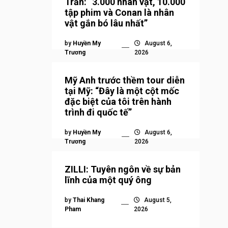
Trần: “3.000 nhân vật, 10.000
tập phim và Conan là nhân
vật gắn bó lâu nhất”
by
Huyền My
August 6,
Trương
2026
Mỹ Anh trước thềm tour diễn
tại Mỹ: “Đây là một cột mốc
đặc biệt của tôi trên hành
trình đi quốc tế”
by
Huyền My
August 6,
Trương
2026
ZILLI: Tuyên ngôn về sự bản
lĩnh của một quý ông
by
Thai Khang
August 5,
Pham
2026