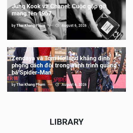
Jung Kook và Chanel: Cuộc gặp gỡ
mang tên 1957
by
Thai Khang Pham
August 6, 2026
Zendaya và Tom Holland khẳng định
phong cách đôi trong hành trình quảng
bá Spider-Man
by
Thai Khang Pham
August 6, 2026
LIBRARY