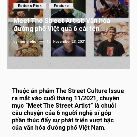
Editor's Pick
Feature
Meet The Street Artist: Văn hóa
đường phố Việt qua 6 cái tên
by
mensfolio
November 23, 2021
Thuộc ấn phẩm The Street Culture Issue
ra mắt vào cuối tháng 11/2021, chuyên
mục “Meet The Street Artist” là chuỗi
câu chuyện của 6 người nghệ sĩ góp
phần thúc đẩy sự phát triển vượt bậc
của văn hóa đường phố Việt Nam.