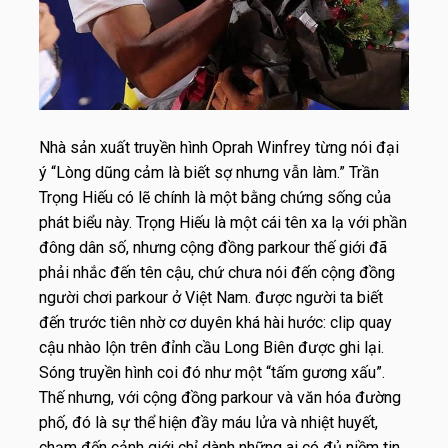
Nhà sản xuất truyền hình Oprah Winfrey từng nói đại
ý “Lòng dũng cảm là biết sợ nhưng vẫn làm.” Trần
Trọng Hiếu có lẽ chính là một bằng chứng sống của
phát biểu này. Trọng Hiếu là một cái tên xa lạ với phần
đông dân số, nhưng cộng đồng parkour thế giới đã
phải nhắc đến tên cậu, chứ chưa nói đến cộng đồng
người chơi parkour ở Việt Nam. được người ta biết
đến trước tiên nhờ cơ duyên khá hài hước: clip quay
cậu nhào lộn trên đỉnh cầu Long Biên được ghi lại.
Sóng truyền hình coi đó như một “tấm gương xấu”.
Thế nhưng, với cộng đồng parkour và văn hóa đường
phố, đó là sự thể hiện đầy máu lửa và nhiệt huyết,
chạm đến cảnh giới chỉ dành những ai có đủ niềm tin