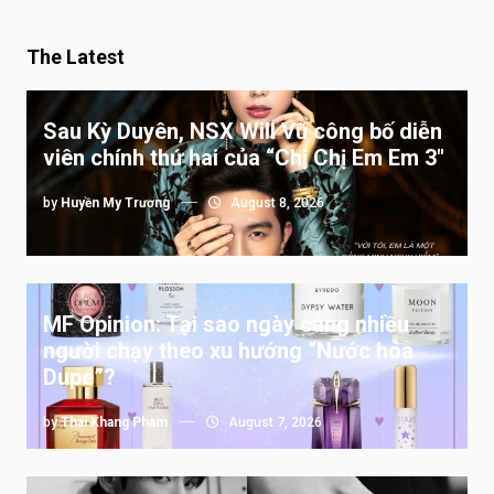
The Latest
Sau Kỳ Duyên, NSX Will Vũ công bố diễn
viên chính thứ hai của “Chị Chị Em Em 3″
by
Huyền My Trương
August 8, 2026
MF Opinion: Tại sao ngày càng nhiều
người chạy theo xu hướng “Nước hoa
Dupe”?
by
Thai Khang Pham
August 7, 2026