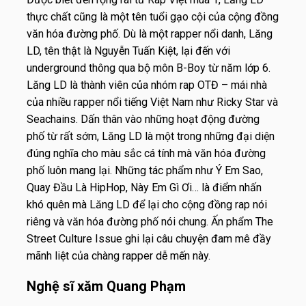
thực chất cũng là một tên tuổi gạo cội của cộng đồng
văn hóa đường phố. Dù là một rapper nổi danh, Lăng
LD, tên thật là Nguyễn Tuấn Kiệt, lại đến với
underground thông qua bộ môn B-Boy từ năm lớp 6.
Lăng LD là thành viên của nhóm rap OTĐ – mái nhà
của nhiều rapper nổi tiếng Việt Nam như Ricky Star và
Seachains. Dấn thân vào những hoạt động đường
phố từ rất sớm, Lăng LD là một trong những đại diện
đúng nghĩa cho màu sắc cá tính mà văn hóa đường
phố luôn mang lại. Những tác phẩm như Ý Em Sao,
Quay Đầu Là HipHop, Này Em Gì Ơi… là điểm nhấn
khó quên mà Lăng LD để lại cho cộng đồng rap nói
riêng và văn hóa đường phố nói chung. Ấn phẩm The
Street Culture Issue ghi lại câu chuyện đam mê đầy
mãnh liệt của chàng rapper dễ mến này.
Nghệ sĩ xăm Quang Phạm