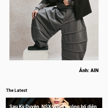
Ảnh: AIN
The Latest
Sau Kỳ Duyên, NSX Will Vũ công bố diễn