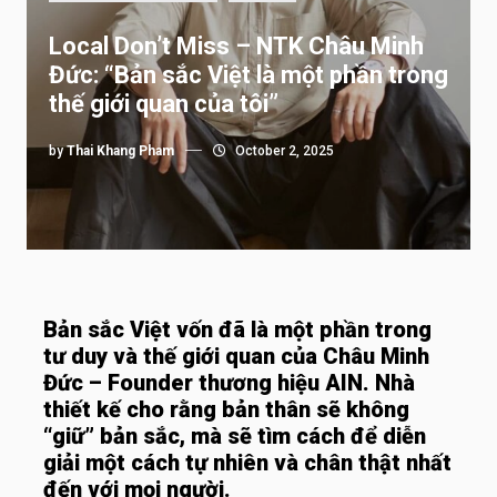
Local Don’t Miss – NTK Châu Minh
Đức: “Bản sắc Việt là một phần trong
thế giới quan của tôi”
by
Thai Khang Pham
October 2, 2025
Bản sắc Việt vốn đã là một phần trong
tư duy và thế giới quan của Châu Minh
Đức – Founder thương hiệu AIN. Nhà
thiết kế cho rằng bản thân sẽ không
“giữ” bản sắc, mà sẽ tìm cách để diễn
giải một cách tự nhiên và chân thật nhất
đến với mọi người.