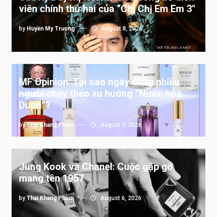
viên chính thứ hai của “Chị Chị Em Em 3″
by
Huyền My Trương
August 8, 2026
MF Opinion: Tại sao ngày càng nhiều
người chạy theo xu hướng “Nước hoa
Dupe”?
by
Thai Khang Pham
August 7, 2026
Jung Kook và Chanel: Cuộc gặp gỡ
mang tên 1957
by
Thai Khang Pham
August 6, 2026