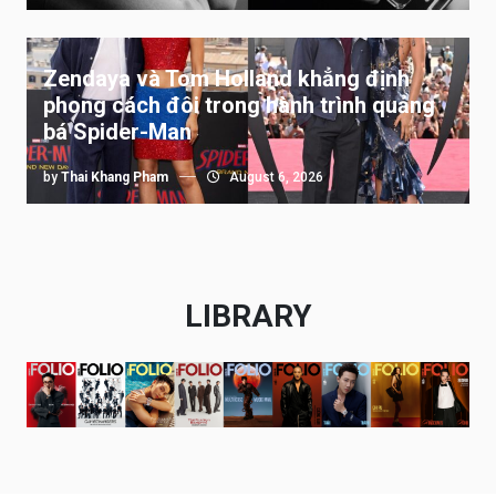
Zendaya và Tom Holland khẳng định
phong cách đôi trong hành trình quảng
bá Spider-Man
by
Thai Khang Pham
August 6, 2026
LIBRARY