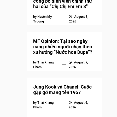
công bố diễn viên chính thứ
hai của “Chị Chị Em Em 3″
by
Huyền My
August 8,
Trương
2026
MF Opinion: Tại sao ngày
càng nhiều người chạy theo
xu hướng “Nước hoa Dupe”?
by
Thai Khang
August 7,
Pham
2026
Jung Kook và Chanel: Cuộc
gặp gỡ mang tên 1957
by
Thai Khang
August 6,
Pham
2026