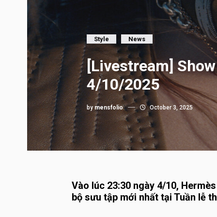
Style
News
[Livestream] Show
4/10/2025
by
mensfolio
October 3, 2025
Vào lúc 23:30 ngày 4/10, Hermès
bộ sưu tập mới nhất tại Tuần lễ t