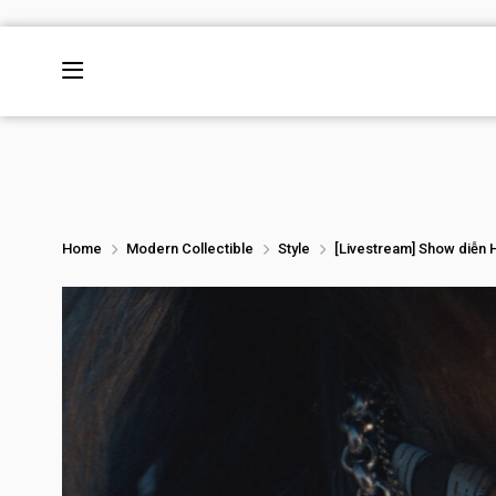
Home
Modern Collectible
Style
[Livestream] Show diễn