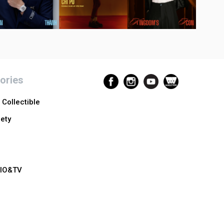
ories
Collectible
ety
n
IO&TV