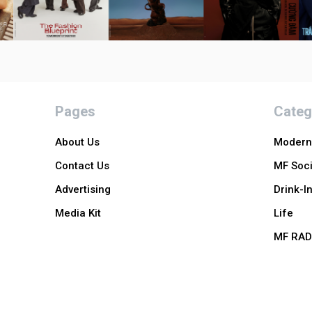
Pages
Categ
About Us
Modern 
Contact Us
MF Soci
Advertising
Drink-I
Media Kit
Life
MF RAD