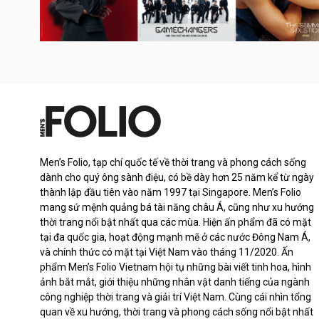
Men’s Folio, tạp chí quốc tế về thời trang và phong cách sống
dành cho quý ông sành điệu, có bề dày hơn 25 năm kể từ ngày
thành lập đầu tiên vào năm 1997 tại Singapore. Men’s Folio
mang sứ mệnh quảng bá tài năng châu Á, cũng như xu hướng
thời trang nổi bật nhất qua các mùa. Hiện ấn phẩm đã có mặt
tại đa quốc gia, hoạt động mạnh mẽ ở các nước Đông Nam Á,
và chính thức có mặt tại Việt Nam vào tháng 11/2020. Ấn
phẩm Men’s Folio Vietnam hội tụ những bài viết tinh hoa, hình
ảnh bắt mắt, giới thiệu những nhân vật danh tiếng của ngành
công nghiệp thời trang và giải trí Việt Nam. Cùng cái nhìn tổng
quan về xu hướng, thời trang và phong cách sống nổi bật nhất