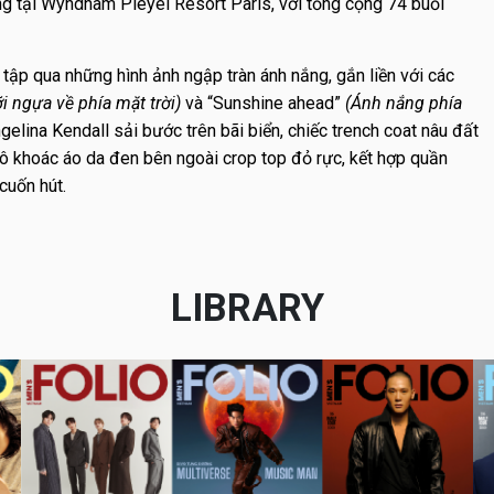
g tại Wyndham Pleyel Resort Paris, với tổng cộng 74 buổi
tập qua những hình ảnh ngập tràn ánh nắng, gắn liền với các
i ngựa về phía mặt trời)
và “Sunshine ahead”
(Ánh nắng phía
gelina Kendall sải bước trên bãi biển, chiếc trench coat nâu đất
cô khoác áo da đen bên ngoài crop top đỏ rực, kết hợp quần
cuốn hút.
LIBRARY