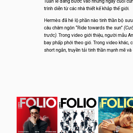
Tuần lễ đang bước vào những ngày cuối cùn
trình diễn từ các nhà thiết kế khắp thế giới.
Hermès đã hé lộ phần nào tinh thần bộ sưu 
câu châm ngôn “Ride towards the sun”
(Cưỡ
trước)
. Trong video giới thiệu, người mẫu An
bay phấp phới theo gió. Trong video khác, 
short ngắn, truyền tải tinh thần mạnh mẽ và 