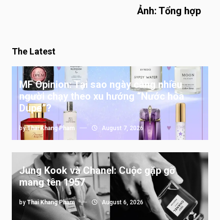
Ảnh: Tổng hợp
The Latest
MF Opinion: Tại sao ngày càng nhiều
người chạy theo xu hướng “Nước hoa
Dupe”?
by
Thai Khang Pham
August 7, 2026
Jung Kook và Chanel: Cuộc gặp gỡ
mang tên 1957
by
Thai Khang Pham
August 6, 2026