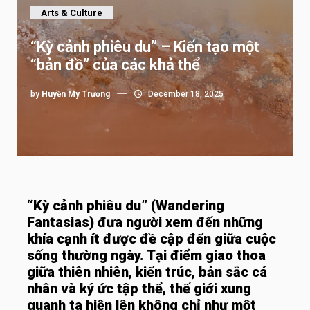
Arts & Culture
“Kỳ cảnh phiêu du” – Kiến tạo một
“bản đồ” của các khả thể
by
Huyền My Trương
December 18, 2025
“Kỳ cảnh phiêu du” (Wandering
Fantasias) đưa người xem đến những
khía cạnh ít được đề cập đến giữa cuộc
sống thường ngày. Tại điểm giao thoa
giữa thiên nhiên, kiến trúc, bản sắc cá
nhân và ký ức tập thể, thế giới xung
quanh ta hiện lên không chỉ như một