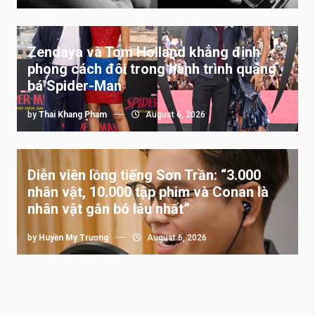
Zendaya và Tom Holland khẳng định
phong cách đôi trong hành trình quảng
bá Spider-Man
by
Thai Khang Pham
August 6, 2026
Diễn viên lồng tiếng Sơn Trần: “3.000
nhân vật, 10.000 tập phim và Conan là
nhân vật gắn bó lâu nhất”
by
Huyền My Trương
August 6, 2026