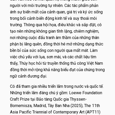
người với môi trường tự nhiên. Các tác phẩm phản
ánh sự biến mất của cảnh quan, giá trị và ký ức sống
trong bối cảnh biến động kinh tế và suy thoái môi
trường. Thông qua hội họa, điêu khắc và sắp đặt, cô
tạo nên những không gian tĩnh lặng, chiêm nghiệm,
nơi những cuộc đấu tranh âm thầm của những thân
phận bị lãng quên, đồng thời hé mở những dạng thức
bền bỉ của sức sống con người qua mất mát. Làm
việc chủ yếu với lụa, sơn mài, và các chất liệu tìm
thấy, Thúy học hỏi từ truyền thống thủ công Việt Nam
đồng thời mở rộng khả năng biểu đạt của chúng trong
ngữ cảnh đương đại.
Cô đã tham gia nhiều triển lãm trong nước và quốc tế.
Những triển lãm đáng chú ý gồm: Loewe Foundation
Craft Prize tại Bảo tàng Quốc gia Thyssen-
Bornemisza, Madrid, Tây Ban Nha (2025); The 11th
Asia Pacific Triennial of Contemporary Art (APT11)