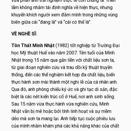
vừa phản ánh trải nghiệm thực tế con chúng ta. Triển
lãm không nhằm tái định nghĩa về hiện thực, nhưng
khuyến khích người xem đắm mình trong những vùng
biên giữa cái “đang là” và “cái có thể là”.
VỀ NGHỀ SĨ:
Tôn Thất Minh Nhật
(1982) tốt nghiệp từ Trường Đại
học Mỹ thuật Huế vào năm 2007. Tên tuổi của Minh
Nhật trong 15 năm qua gắn liền với chất liệu sơn ta,
từ giai đoạn nghiên cứu và trau dồi kỹ thuật truyền
thống, đến các thể nghiệm kết hợp đa chất liệu, biến
thực hành sơn mài thành một nghi lễ của cá nhân anh.
Qua đó, anh phóng chiếu ký ức và ghi tạc di sản, đặc
biệt là các nét kiến trúc cổ ở Huế, nơi anh sinh sống.
Sau 15 năm vừa thực hành vừa nghiên cứu, Minh
Nhật vẫn bị mê hoặc bởi tính linh hoạt và sự mềm
dẻo mà sơn ta mang lại. Anh tiếp tục cuộc phiêu lưu
của mình nhằm khám phá các khả năng khác của chất