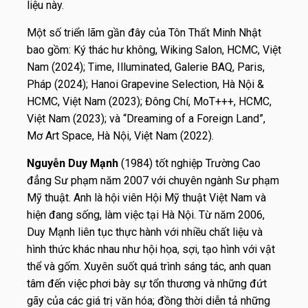
liệu này.
Một số triển lãm gần đây của Tôn Thất Minh Nhật
bao gồm: Ký thác hư không, Wiking Salon, HCMC, Việt
Nam (2024); Time, Illuminated, Galerie BAQ, Paris,
Pháp (2024); Hanoi Grapevine Selection, Hà Nội &
HCMC, Việt Nam (2023); Đông Chí, MoT+++, HCMC,
Việt Nam (2023); và “Dreaming of a Foreign Land”,
Mơ Art Space, Hà Nội, Việt Nam (2022).
Nguyễn Duy Mạnh
(1984) tốt nghiệp Trường Cao
đẳng Sư phạm năm 2007 với chuyên ngành Sư phạm
Mỹ thuật. Anh là hội viên Hội Mỹ thuật Việt Nam và
hiện đang sống, làm việc tại Hà Nội. Từ năm 2006,
Duy Mạnh liên tục thực hành với nhiều chất liệu và
hình thức khác nhau như hội họa, sợi, tạo hình với vật
thể và gốm. Xuyên suốt quá trình sáng tác, anh quan
tâm đến việc phơi bày sự tổn thương và những đứt
gãy của các giá trị văn hóa; đồng thời diễn tả những