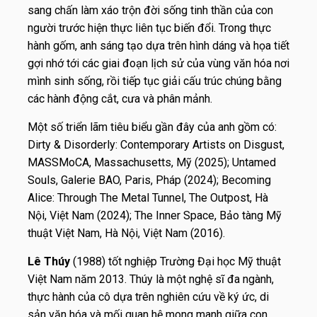
sang chấn làm xáo trộn đời sống tinh thần của con
người trước hiện thực liên tục biến đổi. Trong thực
hành gốm, anh sáng tạo dựa trên hình dáng và họa tiết
gợi nhớ tới các giai đoạn lịch sử của vùng văn hóa nơi
mình sinh sống, rồi tiếp tục giải cấu trúc chúng bằng
các hành động cắt, cưa và phân mảnh.
Một số triển lãm tiêu biểu gần đây của anh gồm có:
Dirty & Disorderly: Contemporary Artists on Disgust,
MASSMoCA, Massachusetts, Mỹ (2025); Untamed
Souls, Galerie BAO, Paris, Pháp (2024); Becoming
Alice: Through The Metal Tunnel, The Outpost, Hà
Nội, Việt Nam (2024); The Inner Space, Bảo tàng Mỹ
thuật Việt Nam, Hà Nội, Việt Nam (2016).
Lê Thúy
(1988) tốt nghiệp Trường Đại học Mỹ thuật
Việt Nam năm 2013. Thúy là một nghệ sĩ đa ngành,
thực hành của cô dựa trên nghiên cứu về ký ức, di
sản văn hóa và mối quan hệ mong manh giữa con