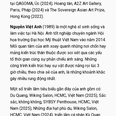
tại QAGOMA, Úc (2024); Hoang tàn, A2Z Art Gallery,
Paris, Pháp (2024) và The Sovereign Asian Art Prize,
Hong Kong (2022).
Nguyễn Việt Anh
(1989) là một nghệ sĩ sinh sống và
làm việc tại Hà Nội. Anh tốt nghiệp chuyên ngành Hội
họa trường Đại học Mỹ thuật Việt Nam vào năm 2014.
Mối quan tâm của anh xoay quanh những nơi chốn hay
mảng kiến trúc thân thuộc được soi xét qua các yếu
tố thời gian cùng sự phản chiếu ánh sáng. Những
công trình kiến trúc hay sự vật được nắng rọi lúc 3
giờ chiều, theo chia sẻ của anh, là những khoảnh khắc
gây nhiều rung động nhất.
Một số triển lãm tiêu biểu gần đây của anh gồm có:
Du Quang, Wiking Salon, HCMC, Việt Nam (2025); Sắc
sắc, không không, SYBSY Penthouse, HCMC, Việt
Nam (2025);
Những địa hạt phù du
, Wiking Salon,
HCMC, Việt Nam (2024); triển lãm cá nhân Kỳ Quan